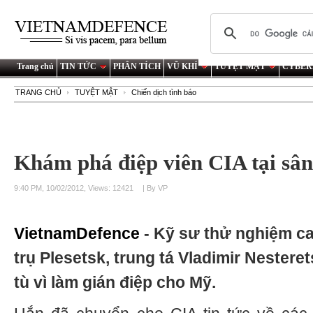
Trang chủ
TIN TỨC
PHÂN TÍCH
VŨ KHÍ
TUYỆT MẬT
CYBER
TRANG CHỦ
TUYỆT MẬT
Chiến dịch tình báo
Khám phá điệp viên CIA tại sân
9:40 PM, 10/02/2012, Views: 12421
| By VP
VietnamDefence
- Kỹ sư thử nghiệm c
trụ Plesetsk, trung tá Vladimir Nestere
tù vì làm gián điệp cho Mỹ.