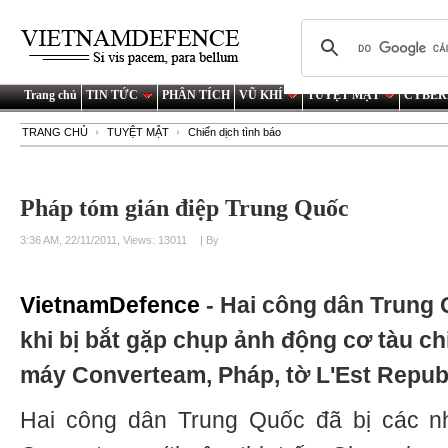
Trang chủ
TIN TỨC
PHÂN TÍCH
VŨ KHÍ
TUYỆT MẬT
CYBER
TRANG CHỦ
TUYỆT MẬT
Chiến dịch tình báo
Pháp tóm gián điệp Trung Quốc
3:36 AM, 22/11/2011, Views: 13011
| By
VietnamDefence
- Hai công dân Trung 
khi bị bắt gặp chụp ảnh động cơ tàu chi
máy Converteam, Pháp, tờ L'Est Republ
Hai công dân Trung Quốc đã bị các n