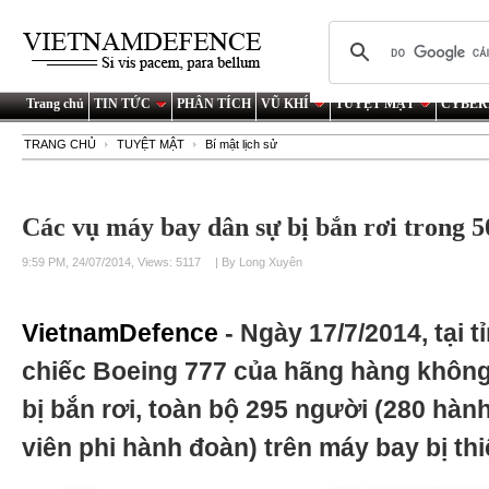
Trang chủ
TIN TỨC
PHÂN TÍCH
VŨ KHÍ
TUYỆT MẬT
CYBER
TRANG CHỦ
TUYỆT MẬT
Bí mật lịch sử
Các vụ máy bay dân sự bị bắn rơi trong 
9:59 PM, 24/07/2014, Views: 5117
| By Long Xuyên
VietnamDefence
- Ngày 17/7/2014, tại 
chiếc Boeing 777 của hãng hàng không 
bị bắn rơi, toàn bộ 295 người (280 hàn
viên phi hành đoàn) trên máy bay bị th