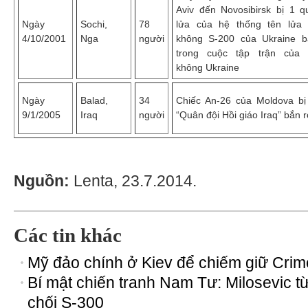
Aviv đến Novosibirsk bị 1 q
Ngày
Sochi,
78
lửa của hệ thống tên lửa
4/10/2001
Nga
người
không S-200 của Ukraine b
trong cuộc tập trận của 
không Ukraine
Ngày
Balad,
34
Chiếc An-26 của Moldova b
9/1/2005
Iraq
người
“Quân đội Hồi giáo Iraq” bắn r
Nguồn:
Lenta, 23.7.2014.
Các tin khác
Mỹ đảo chính ở Kiev để chiếm giữ Cri
Bí mật chiến tranh Nam Tư: Milosevic t
chối S-300