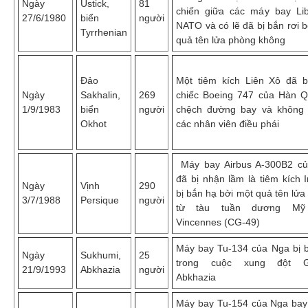
Ngày
Ustick,
81
chiến giữa các máy bay Li
27/6/1980
biển
người
NATO và có lẽ đã bị bắn rơi 
Tyrrhenian
quả tên lửa phòng không
Đảo
Một tiêm kích Liên Xô đã 
Ngày
Sakhalin,
269
chiếc Boeing 747 của Hàn Q
1/9/1983
biển
người
chệch đường bay và không t
Okhot
các nhân viên điều phái
Máy bay Airbus A-300B2 củ
đã bị nhận lầm là tiêm kích 
Ngày
Vịnh
290
bị bắn hạ bởi một quả tên lử
3/7/1988
Persique
người
từ tàu tuần dương M
Vincennes (CG-49)
Máy bay Tu-134 của Nga bị b
Ngày
Sukhumi,
25
trong cuộc xung đột Gr
21/9/1993
Abkhazia
người
Abkhazia
Máy bay Tu-154 của Nga bay 