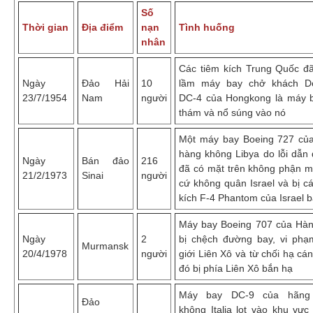
Số
Thời gian
Địa điểm
nạn
Tình huống
nhân
Các tiêm kích Trung Quốc đ
Ngày
Đảo Hải
10
lầm máy bay chở khách Do
23/7/1954
Nam
người
DC-4 của Hongkong là máy 
thám và nổ súng vào nó
Một máy bay Boeing 727 củ
hàng không Libya do lỗi dẫn
Ngày
Bán đảo
216
đã có mặt trên không phận m
21/2/1973
Sinai
người
cứ không quân Israel và bị c
kích F-4 Phantom của Israel b
Máy bay Boeing 707 của Hà
Ngày
2
bị chệch đường bay, vi phạ
Murmansk
20/4/1978
người
giới Liên Xô và từ chối hạ cá
đó bị phía Liên Xô bắn hạ
Máy bay DC-9 của hãng
Đảo
không Italia lọt vào khu vực