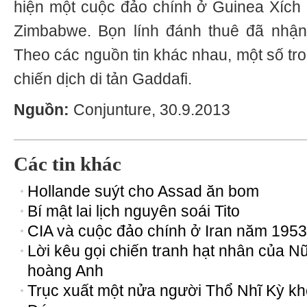
hiện
một
cuộc
đ
ảo
ch
í
nh
ở
Guinea
X
í
ch
Zimbabwe
.
Bọn
l
í
nh
đá
nh
thu
ê đã
nhận
Theo
c
á
c
nguồn
tin
kh
á
c
nhau
,
một
số
tr
chiến
dịch
di
tản
Gaddafi
.
Nguồn:
Conjunture, 30.9.2013
Các tin khác
Hollande suýt cho Assad ăn bom
Bí mật lai lịch nguyên soái Tito
CIA và cuộc đảo chính ở Iran năm 1953
Lời kêu gọi chiến tranh hạt nhân của N
hoàng Anh
Trục xuất một nửa người Thổ Nhĩ Kỳ kh