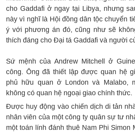
cho Gaddafi ở ngay tại Libya, nhưng sa
này vì nghĩ là Hội đồng dân tộc chuyển t
ý với phương án đó, cũng như sẽ khôn
thích đáng cho Đại tá Gaddafi và người c
Sứ mệnh của Andrew Mitchell ở Guine
công. Ông đã thiết lập được quan hệ g
phủ hữu quan ở London và Malabo, 
không có quan hệ ngoại giao chính thức.
Được huy động vào chiến dịch di tản nhà
nhân viên của một công ty quân sự tư n
một
to
á
n
l
í
nh
đá
nh
thu
ê
Nam
Phi
Simon