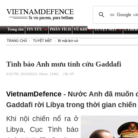
Trang chủ
TIN TỨC
PHÂN TÍCH
VŨ KHÍ
TUYỆT MẬT
CYBER
TRANG CHỦ
TUYỆT MẬT
Bí mật lịch sử
Tình báo Anh mưu tính cứu Gaddafi
9:02 PM, 10/10/2013, Views: 13461
| By VP
VietnamDefence
- Nước Anh đã muốn
Gaddafi rời Libya trong thời gian chiến
Khi nội chiến nổ ra ở
Libya, Cục Tình báo