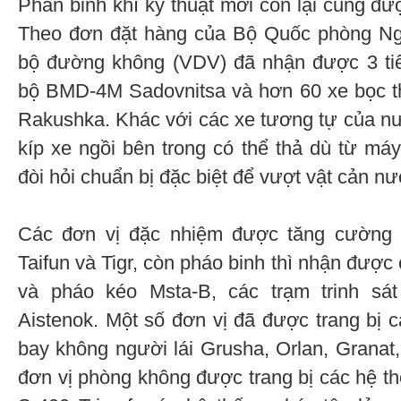
Phần binh khí kỹ thuật mới còn lại cũng đư
Theo đơn đặt hàng của Bộ Quốc phòng Nga
bộ đường không (VDV) đã nhận được 3 tiể
bộ BMD-4М Sadovnitsa và hơn 60 xe bọc
Rakushka. Khác với các xe tương tự của nư
kíp xe ngồi bên trong có thể thả dù từ m
đòi hỏi chuẩn bị đặc biệt để vượt vật cản nư
Các đơn vị đặc nhiệm được tăng cường 
Taifun và Tigr, còn pháo binh thì nhận đượ
và pháo kéo Msta-B, các trạm trinh sá
Aistenok. Một số đơn vị đã được trang bị 
bay không người lái Grusha, Orlan, Granat,
đơn vị phòng không được trang bị các hệ t