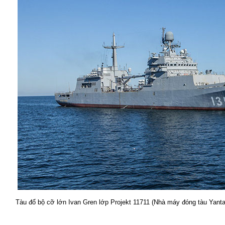
Tàu đổ bộ cỡ lớn Ivan Gren lớp Projekt 11711 (Nhà máy đóng tàu Yanta