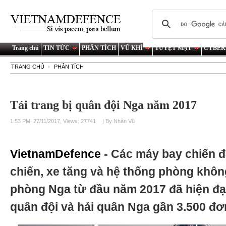
Trang chủ
TIN TỨC
PHÂN TÍCH
VŨ KHÍ
TUYỆT MẬT
CYBER
TRANG CHỦ
PHÂN TÍCH
Tái trang bị quân đội Nga năm 2017
1:53 PM, 27/11/2017, Views: 27741
| By Nhân Vũ
VietnamDefence
- Các máy bay chiến đ
chiến, xe tăng và hệ thống phòng khôn
phòng Nga từ đầu năm 2017 đã hiện đạ
quân đội và hải quân Nga gần 3.500 đơn 