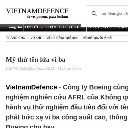
Trang chủ
TIN TỨC
PHÂN TÍCH
VŨ KHÍ
TUYỆT MẬT
CYBER
TRANG CHỦ
VŨ KHÍ
Vũ khí-Công nghệ mới
Vũ khí nguyên lý mới
Mỹ thử tên lửa vi ba
1:18 PM, 29/09/2011, Views: 26125
| By Nam Xương
VietnamDefence
- Công ty Boeing cùng 
nghiệm nghiên cứu AFRL của Không quâ
hành vụ thử nghiệm đầu tiên đối với 
phát bức xạ vi ba công suất cao, thông 
Boeing cho hay.