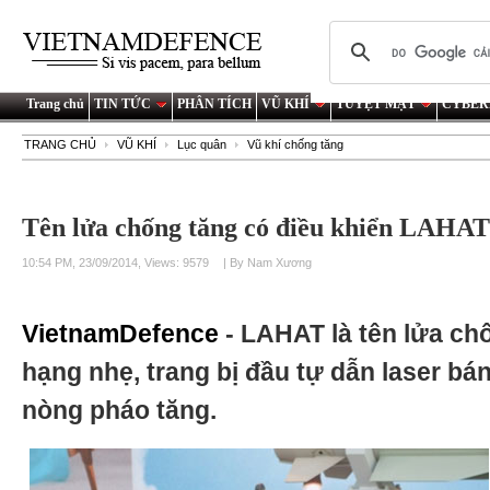
Trang chủ
TIN TỨC
PHÂN TÍCH
VŨ KHÍ
TUYỆT MẬT
CYBER
TRANG CHỦ
VŨ KHÍ
Lục quân
Vũ khí chống tăng
Tên lửa chống tăng có điều khiển LAHAT
10:54 PM, 23/09/2014, Views: 9579
| By Nam Xương
VietnamDefence
- LAHAT là tên lửa ch
hạng nhẹ, trang bị đầu tự dẫn laser b
nòng pháo tăng.