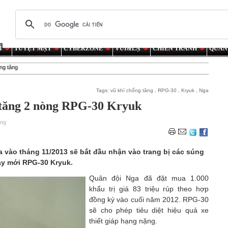
Í
TUYỆT MẬT
CYBERZONE
VUI&LẠ
CHIẾN TRANH
QUÂN
ng tăng
Tags:
vũ khí chống tăng
,
RPG-30
,
Kryuk
,
Nga
 tăng 2 nòng RPG-30 Kryuk
ơng
 vào tháng 11/2013 sẽ bắt đầu nhận vào trang bị các súng
ay mới RPG-30 Kryuk.
Quân đội Nga đã đặt mua 1.000
khẩu trị giá 83 triệu rúp theo hợp
đồng ký vào cuối năm 2012. RPG-30
sẽ cho phép tiêu diệt hiệu quả xe
thiết giáp hạng nặng.