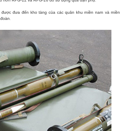
 cao hơn RPG-22 và RPG-26 do sử dụng quả đạn phụ.
sẽ được đưa đến kho tàng của các quân khu miền nam và miền
 đoàn.