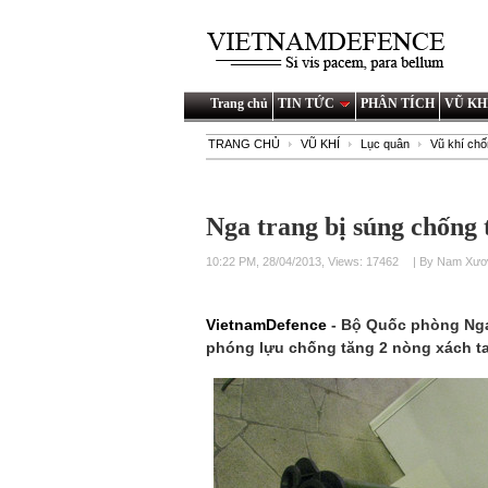
Trang chủ
TIN TỨC
PHÂN TÍCH
VŨ KH
TRANG CHỦ
VŨ KHÍ
Lục quân
Vũ khí chố
Nga trang bị súng chống
10:22 PM, 28/04/2013, Views: 17462
| By Nam Xư
VietnamDefence
- Bộ Quốc phòng Nga
phóng lựu chống tăng 2 nòng xách t