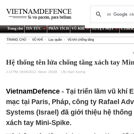
Trang chủ
TIN TỨC
PHÂN TÍCH
VŨ KHÍ
TUYỆT MẬT
CYBER
TRANG CHỦ
VŨ KHÍ
Lục quân
Vũ khí chống tăng
Hệ thống tên lửa chống tăng xách tay Min
2:13 PM, 04/06/2012, Views: 29168
| By Nam Xương
VietnamDefence
- Tại triển lãm vũ khí
mạc tại Paris, Pháp, công ty Rafael A
Systems (Israel) đã giới thiệu hệ thống
xách tay Mini-Spike.