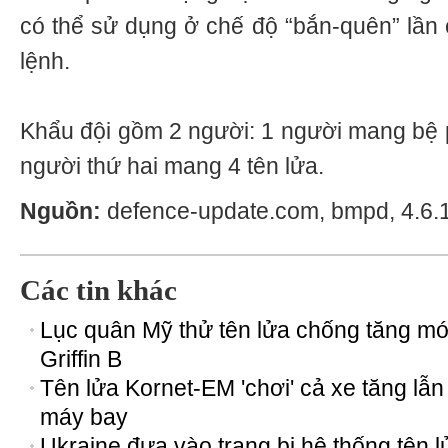
có thể sử dụng ở chế độ “bắn-quên” lần 
lệnh.
Khẩu đội gồm 2 người: 1 người mang bệ p
người thứ hai mang 4 tên lửa.
Nguồn:
defence-update.com, bmpd, 4.6.
Các tin khác
Lục quân Mỹ thử tên lửa chống tăng mớ
Griffin B
Tên lửa Kornet-EM 'chơi' cả xe tăng lẫn
máy bay
Ukraine đưa vào trang bị hệ thống tên l