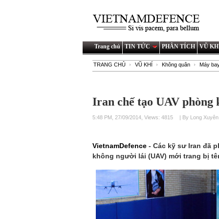
Trang chủ
TIN TỨC
PHÂN TÍCH
VŨ KH
TRANG CHỦ
VŨ KHÍ
Không quân
Máy bay
Iran chế tạo UAV phòng
5:48 PM, 27/09/2014, Views: 4815
| By Long Xuyên
VietnamDefence
- Các kỹ sư Iran đã 
không người lái (UAV) mới trang bị t