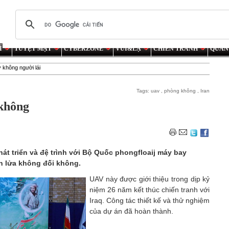
Í
TUYỆT MẬT
CYBERZONE
VUI&LẠ
CHIẾN TRANH
QUÂN
 không người lái
Tags:
uav
,
phòng không
,
Iran
 không
phát triển và đệ trình với Bộ Quốc phongfloaij máy bay
ên lửa không đối không.
UAV này được giới thiệu trong dịp kỷ
niệm 26 năm kết thúc chiến tranh với
Iraq. Công tác thiết kế và thử nghiệm
của dự án đã hoàn thành.