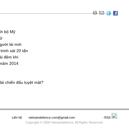
nh bộ Mỹ
tử
gười lái mới
trinh sát 20 tấn
ái đệm khí
h năm 2014
lái chiến đấu tuyệt mật?
Liên hệ
vietnamdefence.com@gmail.com
Saodo.net
- RSS
Copyright © 2009 Vietnamdefence. All Rights Reserved.