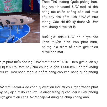
Theo Thứ trưởng Quốc phòng Iran,
ông Amir Khatami, UAV mới có khả
năng tác chiến chống các loại mục
tiêu bay như tiêm kích, UAV và trực
thăng. Các chi tiết kỹ thuật về UAV
mới không được tiết lộ.
Buổi giới thiệu UAV đã được các
kênh truyền hình Iran phát hình,
nhưng địa điểm tổ chức giới thiệu
được bảo mật.
cực phát triển các loại UAV mới từ năm 2010. Theo giới quân sự
g bị tên lửa, tầm bay của chúng là gần 1.000 km. Tehran khẳng
iển vũ khí mới hoàn toàn là nhằm nâng cao khả năng quốc phòng
AV mới Karrar-4 do công ty Aviation Industries Organization phát
y bay địch ở độ cao lớn và được trang bị các loại vũ khí phòng
được giới thiệu các UAV Mohajer-4 dùng để chụp không ảnh.