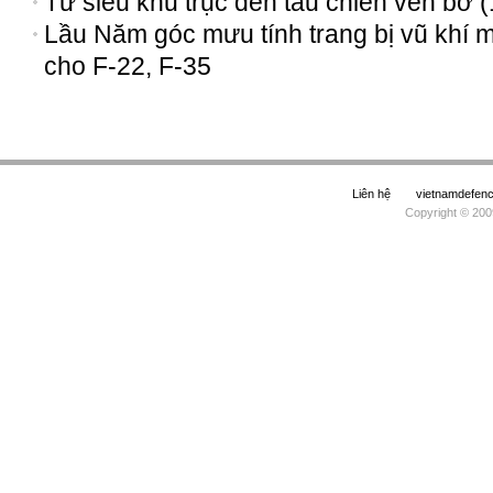
Từ siêu khu trục đến tàu chiến ven bờ (
Lầu Năm góc mưu tính trang bị vũ khí 
cho F-22, F-35
Liên hệ
vietnamdefe
Copyright © 200