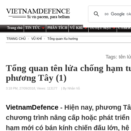
Trang chủ
TIN TỨC
PHÂN TÍCH
VŨ KHÍ
TUYỆT MẬT
CYBER
TRANG CHỦ
VŨ KHÍ
Tổng quan-Xu hướng
Tags:
tên l
Tổng quan tên lửa chống hạm t
phương Tây (1)
3:18 PM, 27/09/2018, Views: 113177
| By Nhân Vũ
VietnamDefence
- Hiện nay, phương Tâ
chương trình nâng cấp hoặc phát triển
hạm mới có bán kính chiến đấu lớn, hệ