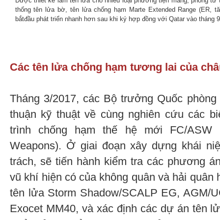
Được thiết kế làm tên lửa cho nhiều loại phương tiện mang, phóng từ t
thống tên lửa bờ, tên lửa chống hạm Marte Extended Range (ER, t
bắtđầu phát triển nhanh hơn sau khi ký hợp đồng với Qatar vào tháng 
Các tên lửa chống hạm tương lai của ch
Tháng 3/2017, các Bộ trưởng Quốc phòng 
thuận kỹ thuật về cùng nghiên cứu các bi
trình chống hạm thế hệ mới FC/ASW (Fu
Weapons). Ở giai đoạn xây dựng khái n
trách, sẽ tiến hành kiểm tra các phương án
vũ khí hiện có của không quân và hải quân 
tên lửa Storm Shadow/SCALP EG, AGM/
Exocet MM40, và xác định các dự án tên l