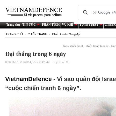
Trang chủ
TIN TỨC
PHÂN TÍCH
VŨ KHÍ
TUYỆT MẬT
CYBER
TRANG CHỦ
CHIẾN TRANH
Chiến tranh - Xung đột
Tags:
chiến tranh
,
chiến tranh 6 ngày
,
Tru
Đại thắng trong 6 ngày
8:28 PM, 18/12/2014, Views: 42542
| By Nhân Vũ
VietnamDefence
- Vì sao quân đội Isra
“cuộc chiến tranh 6 ngày”.