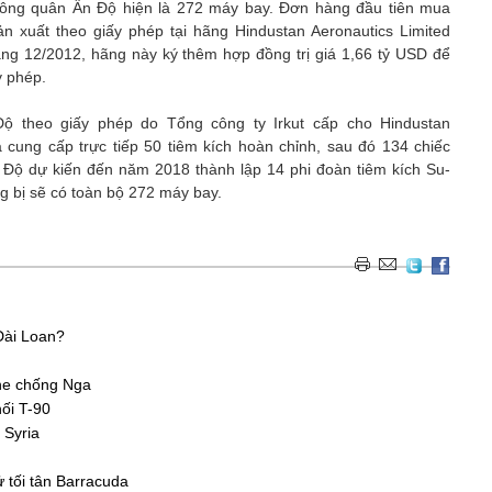
ông quân Ấn Độ hiện là 272 máy bay. Đơn hàng đầu tiên mua
n xuất theo giấy phép tại hãng Hindustan Aeronautics Limited
áng 12/2012, hãng này ký thêm hợp đồng trị giá 1,66 tỷ USD để
y phép.
ộ theo giấy phép do Tổng công ty Irkut cấp cho Hindustan
 cung cấp trực tiếp 50 tiêm kích hoàn chỉnh, sau đó 134 chiếc
 Độ dự kiến đến năm 2018 thành lập 14 phi đoàn tiêm kích Su-
ng bị sẽ có toàn bộ 272 máy bay.
Đài Loan?
une chống Nga
ối T-90
 Syria
 tối tân Barracuda