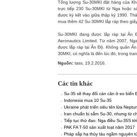
Tổng lượng Su-30MKI đặt hàng của Kh
trực tiếp 230 Su-30MKI từ Nga hoặc sả
được ký kết vào giữa thập kỷ 1990. Th
mua thêm 42 Su-30MKI lắp ráp theo giấ
Su-30MKI đang được lắp ráp tại Ấn Đ
Aeronautics Limited. Từ năm 2007, Nga
được lắp ráp tại Ấn Độ. Không quân Ấn
30MKI, có nghĩa là đến lúc đó, trong tra
Nguồn:
tass, 19.2.2016.
Các tin khác
Su-35 sẽ thay đổi cán cân ở eo biển 
Indonesia mua 10 Su-35
Ukraine phát triển siêu tên lửa Nept
Iran chuẩn bị sắm Su-30, nhưng từ ch
Tiếp tục thử đao: Nga điều Su-35S tới
PAK FA T-50 sản xuất loạt năm 2017
Pháp sắp hạ thủy tàu ngầm nguyên tử