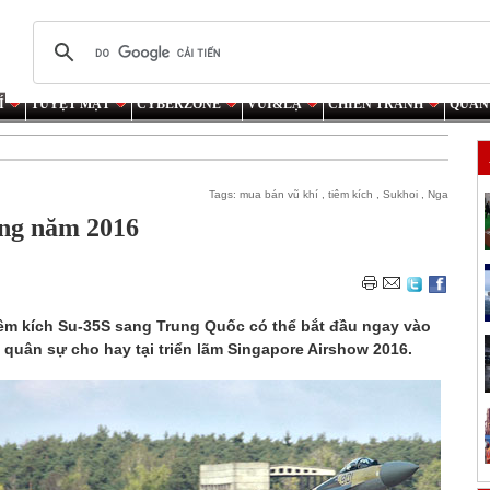
Í
TUYỆT MẬT
CYBERZONE
VUI&LẠ
CHIẾN TRANH
QUÂN
Tags:
mua bán vũ khí
,
tiêm kích
,
Sukhoi
,
Nga
ong năm 2016
iêm kích Su-35S sang Trung Quốc có thể bắt đầu ngay vào
quân sự cho hay tại triển lãm Singapore Airshow 2016.