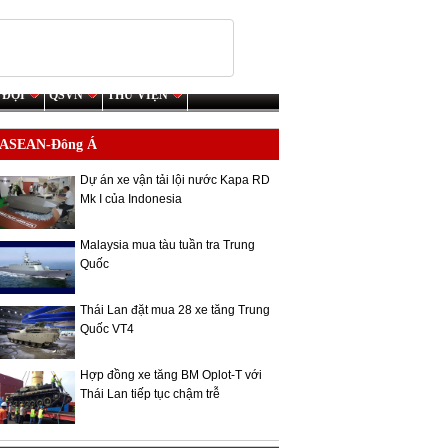
 ĐỘI
QSVN
THƯ VIỆN
ASEAN-Đông Á
Dự án xe vận tải lội nước Kapa RD
Mk I của Indonesia
Malaysia mua tàu tuần tra Trung
Quốc
Thái Lan đặt mua 28 xe tăng Trung
Quốc VT4
Hợp đồng xe tăng BM Oplot-T với
Thái Lan tiếp tục chậm trễ