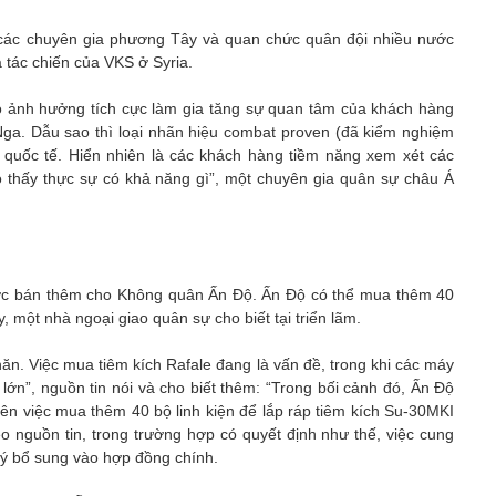
 các chuyên gia phương Tây và quan chức quân đội nhiều nước
 tác chiến của VKS ở Syria.
ó ảnh hưởng tích cực làm gia tăng sự quan tâm của khách hàng
Nga. Dẫu sao thì loại nhãn hiệu combat proven (đã kiểm nghiệm
ng quốc tế. Hiển nhiên là các khách hàng tiềm năng xem xét các
o thấy thực sự có khả năng gì”, một chuyên gia quân sự châu Á
ược bán thêm cho Không quân Ấn Độ. Ấn Độ có thể mua thêm 40
y, một nhà ngoại giao quân sự cho biết tại triển lãm.
n. Việc mua tiêm kích Rafale đang là vấn đề, trong khi các máy
t lớn”, nguồn tin nói và cho biết thêm: “Trong bối cảnh đó, Ấn Độ
ên việc mua thêm 40 bộ linh kiện để lắp ráp tiêm kích Su-30MKI
eo nguồn tin, trong trường hợp có quyết định như thế, việc cung
ký bổ sung vào hợp đồng chính.