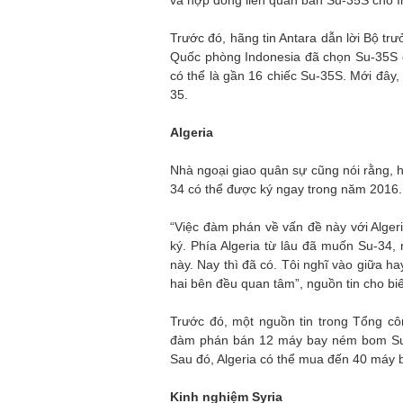
và hợp đồng liên quan bán Su-35S cho In
Trước đó, hãng tin Antara dẫn lời Bộ t
Quốc phòng Indonesia đã chọn Su-35S đ
có thể là gần 16 chiếc Su-35S. Mới đây, 
35.
Algeria
Nhà ngoại giao quân sự cũng nói rằng, 
34 có thể được ký ngay trong năm 2016.
“Việc đàm phán về vấn đề này với Alger
ký. Phía Algeria từ lâu đã muốn Su-34
này. Nay thì đã có. Tôi nghĩ vào giữa h
hai bên đều quan tâm”, nguồn tin cho biế
Trước đó, một nguồn tin trong Tổng cô
đàm phán bán 12 máy bay ném bom Su-32
Sau đó, Algeria có thể mua đến 40 máy 
Kinh nghiệm Syria