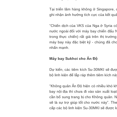
Tại triển lãm hàng không ở Singapore,
ghi nhận ảnh hưởng tích cực của kết quả
“Chiến dịch của VKS của Nga ở Syria c
nước ngoài đối với máy bay chiến đấu 
trong thực chiến) rất giá trên thị trườ
máy bay này đặc biệt kỹ - chúng đã ch
nhấn mạnh.
Máy bay Sukhoi cho Ấn Độ
Dự kiến, các tiêm kích Su-30MKI sẽ đ
bộ linh kiện để lắp ráp thêm tiêm kích nà
“Không quân Ấn Độ hiện có nhiều khó khă
bay nội địa thì chưa đi vào sản xuất loạ
cần bổ sung trang bị cho Không quân. N
sẽ là sự trợ giúp tốt cho nước này”. Th
cấp các bộ linh kiện Su-30MKI sẽ được 