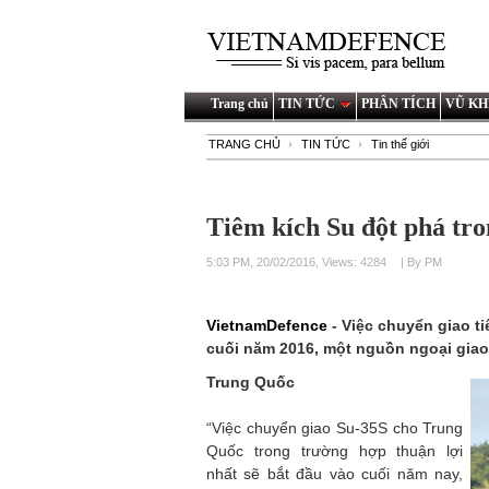
Trang chủ
TIN TỨC
PHÂN TÍCH
VŨ KH
TRANG CHỦ
TIN TỨC
Tin thế giới
Tiêm kích Su đột phá tr
5:03 PM, 20/02/2016, Views: 4284
| By PM
VietnamDefence
- Việc chuyển giao t
cuối năm 2016, một nguồn ngoại giao 
Trung Quốc
“Việc chuyển giao Su-35S cho Trung
Quốc trong trường hợp thuận lợi
nhất sẽ bắt đầu vào cuối năm nay,