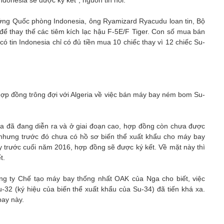
donesia sẽ được ký kết”, nguồn tin nói.
rưởng Quốc phòng Indonesia, ông Ryamizard Ryacudu loan tin, Bộ
ể thay thế các tiêm kích lạc hậu F-5E/F Tiger. Con số mua bán
có tin Indonesia chỉ có đủ tiền mua 10 chiếc thay vì 12 chiếc Su-
hợp đồng trông đợi với Algeria về việc bán máy bay ném bom Su-
ia đã đang diễn ra và ở giai đoạn cao, hợp đồng còn chưa được
, nhưng trước đó chưa có hồ sơ biến thể xuất khẩu cho máy bay
ay trước cuối năm 2016, hợp đồng sẽ được ký kết. Về mặt này thì
t.
ng ty Chế tạo máy bay thống nhất OAK của Nga cho biết, việc
 (ký hiệu của biến thể xuất khẩu của Su-34) đã tiến khá xa.
bay này.