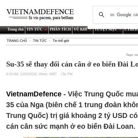
Trang chủ
TIN TỨC
PHÂN TÍCH
VŨ KHÍ
TUYỆT MẬT
CYBER
TRANG CHỦ
TIN TỨC
Tin thế giới
Tags:
mu
Su-35 sẽ thay đổi cán cân ở eo biển Đài L
8:10 AM, 12/02/2016, Views: 4887
| By PM
VietnamDefence
- Việc Trung Quốc mua
35 của Nga (biên chế 1 trung đoàn khô
Trung Quốc) trị giá khoảng 2 tỷ USD c
cán cân sức mạnh ở eo biển Đài Loan.