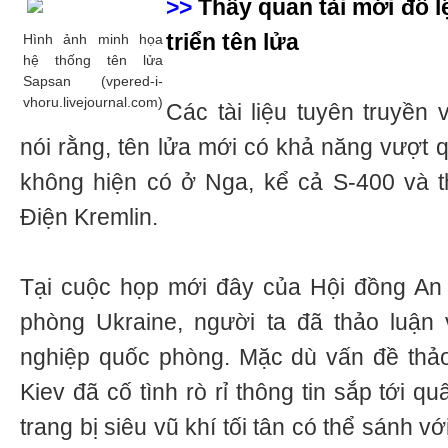
>>
Thấy quan tài mới đổ l
triển tên lửa
Hình ảnh minh họa
hệ thống tên lửa
Sapsan (vpered-i-
vhoru.livejournal.com)
Các tài liệu tuyên truyền 
nói rằng, tên lửa mới có khả năng vượt 
không hiện có ở Nga, kể cả S-400 và t
Điện Kremlin.
Tại cuộc họp mới đây của Hội đồng An 
phòng Ukraine, người ta đã thảo luận 
nghiệp quốc phòng. Mặc dù vấn đề thảo
Kiev đã cố tình rò rỉ thông tin sắp tới 
trang bị siêu vũ khí tối tân có thể sánh v