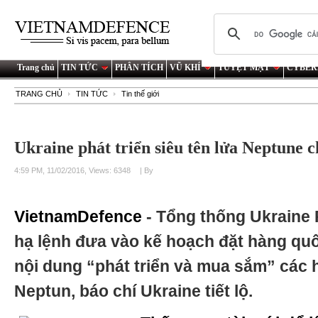
Trang chủ
TIN TỨC
PHÂN TÍCH
VŨ KHÍ
TUYỆT MẬT
CYBER
TRANG CHỦ
TIN TỨC
Tin thế giới
Ukraine phát triển siêu tên lửa Neptune 
4:59 PM, 11/02/2016, Views: 6348
| By
VietnamDefence
- Tổng thống Ukraine
hạ lệnh đưa vào kế hoạch đặt hàng q
nội dung “phát triển và mua sắm” các 
Neptun, báo chí Ukraine tiết lộ.