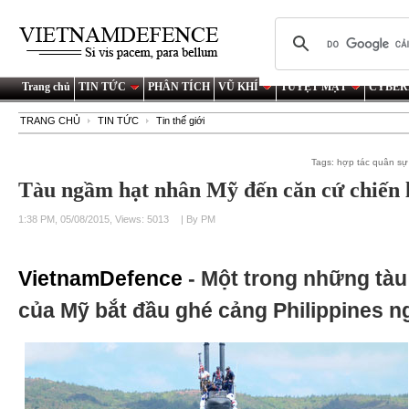
Trang chủ
TIN TỨC
PHÂN TÍCH
VŨ KHÍ
TUYỆT MẬT
CYBER
TRANG CHỦ
TIN TỨC
Tin thế giới
Tags:
hợp tác quân sự
Tàu ngầm hạt nhân Mỹ đến căn cứ chiến 
1:38 PM, 05/08/2015, Views: 5013
| By PM
VietnamDefence
- Một trong những tàu
của Mỹ bắt đầu ghé cảng Philippines ng