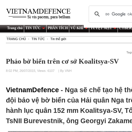
Trang chủ
TIN TỨC
PHÂN TÍCH
VŨ KHÍ
TUYỆT MẬT
CYBER
TRANG CHỦ
TIN TỨC
Tin thế giới
Tag
Pháo bờ biển trên cơ sở Koalitsya-SV
8:02 PM, 26/07/2015, Views: 6107
| By VNH
VietnamDefence
- Nga sẽ chế tạo hệ 
đội bảo vệ bờ biển của Hải quân Nga t
hành lục quân 152 mm Koalitsya-SV, T
TsNII Burevestnik, ông Georgyi Zakam