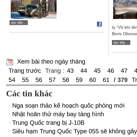
đọc tiếp ...
ty “Vũ khí t
Boris Obnoso
đọc tiếp ...
Xem bài theo ngày tháng
Trang trước
Trang :
43
44
45
46
47
54
55
56
57
58
59
60
61
/ 379
T
Các tin khác
Nga soạn thảo kế hoạch quốc phòng mới
Nhật hoãn thử máy bay tàng hình
Trung Quốc trang bị J-10B
Siêu hạm Trung Quốc Type 055 sẽ không gây