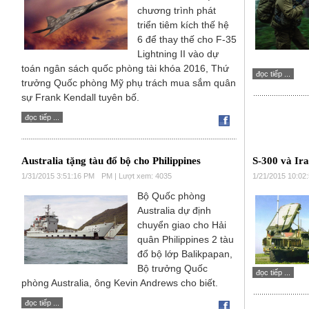
chương trình phát
triển tiêm kích thế hệ
6 để thay thế cho F-35
Lightning II vào dự
toán ngân sách quốc phòng tài khóa 2016, Thứ
đọc tiếp ...
trưởng Quốc phòng Mỹ phụ trách mua sắm quân
sự Frank Kendall tuyên bố.
đọc tiếp ...
Australia tặng tàu đổ bộ cho Philippines
S-300 và Ira
1/31/2015 3:51:16 PM
PM | Lượt xem: 4035
1/21/2015 10:02
Bộ Quốc phòng
Australia dự định
chuyển giao cho Hải
quân Philippines 2 tàu
đổ bộ lớp Balikpapan,
Bộ trưởng Quốc
đọc tiếp ...
phòng Australia, ông Kevin Andrews cho biết.
đọc tiếp ...