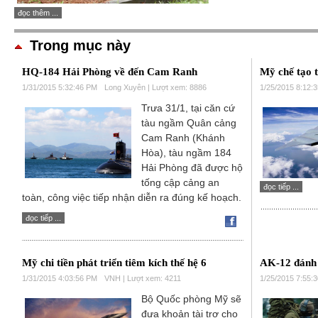
đọc thêm ...
Trong mục này
HQ-184 Hải Phòng về đến Cam Ranh
Mỹ chế tạo t
1/31/2015 5:32:46 PM
Long Xuyên | Lượt xem: 8886
1/25/2015 8:12:
Trưa 31/1, tại căn cứ
tàu ngầm Quân cảng
Cam Ranh (Khánh
Hòa), tàu ngầm 184
Hải Phòng đã được hộ
tống cập cảng an
đọc tiếp ...
toàn, công việc tiếp nhận diễn ra đúng kế hoạch.
đọc tiếp ...
Mỹ chi tiền phát triển tiêm kích thế hệ 6
АK-12 đánh
1/31/2015 4:03:56 PM
VNH | Lượt xem: 4211
1/25/2015 7:55:
Bộ Quốc phòng Mỹ sẽ
đưa khoản tài trợ cho