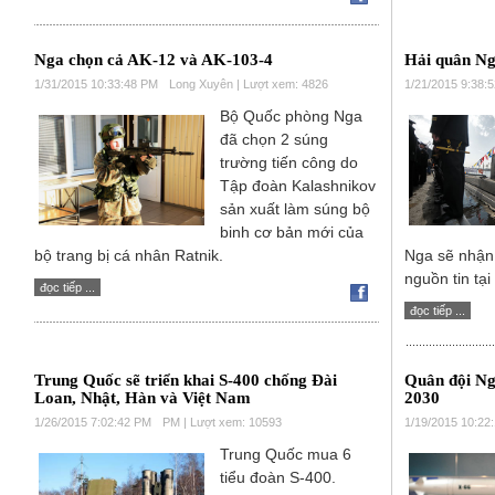
Nga chọn cả AK-12 và AK-103-4
Hải quân Ng
1/31/2015 10:33:48 PM
Long Xuyên | Lượt xem: 4826
1/21/2015 9:38:
Bộ Quốc phòng Nga
đã chọn 2 súng
trường tiến công do
Tập đoàn Kalashnikov
sản xuất làm súng bộ
binh cơ bản mới của
bộ trang bị cá nhân Ratnik.
Nga sẽ nhận
nguồn tin tạ
đọc tiếp ...
đọc tiếp ...
Trung Quốc sẽ triển khai S-400 chống Đài
Quân đội Ng
Loan, Nhật, Hàn và Việt Nam
2030
1/26/2015 7:02:42 PM
PM | Lượt xem: 10593
1/19/2015 10:22
Trung Quốc mua 6
tiểu đoàn S-400.