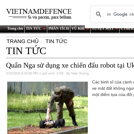
Trang chủ
TIN TỨC
PHÂN TÍCH
VŨ KHÍ
TUYỆT MẬT
CYBER
TRANG CHỦ
TIN TỨC
TIN TỨC
Quân Nga sử dụng xe chiến đấu robot tại U
5/22/2024 8:32:00 PM | Lượt xem: 1718
By Nam Xương
Các binh sĩ của cánh
xe mặt đất không ngườ
một điểm tựa của đối