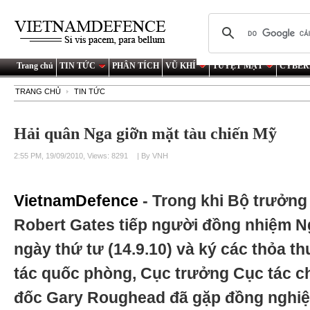
Trang chủ
TIN TỨC
PHÂN TÍCH
VŨ KHÍ
TUYỆT MẬT
CYBER
TRANG CHỦ
TIN TỨC
Hải quân Nga giỡn mặt tàu chiến Mỹ
2:55 PM, 19/09/2010, Views: 8291
| By VNH
VietnamDefence
- Trong khi Bộ trưởn
Robert Gates tiếp người đồng nhiệm N
ngày thứ tư (14.9.10) và ký các thỏa 
tác quốc phòng, Cục trưởng Cục tác c
đốc Gary Roughead đã gặp đồng nghiệ