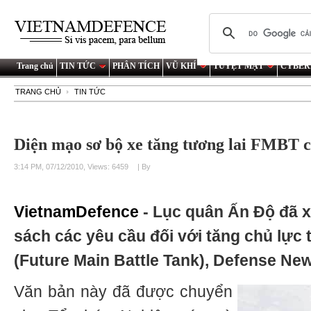
Trang chủ
TIN TỨC
PHÂN TÍCH
VŨ KHÍ
TUYỆT MẬT
CYBER
TRANG CHỦ
TIN TỨC
Diện mạo sơ bộ xe tăng tương lai FMBT 
3:14 PM, 07/12/2010, Views: 6459
| By
VietnamDefence
- Lục quân Ấn Độ đã 
sách các yêu cầu đối với tăng chủ lực
(Future Main Battle Tank), Defense Ne
Văn bản này đã được chuyển