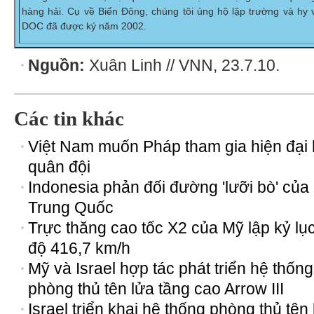
hàng hải. Cụ về Biển Đông, chúng tôi ủng hộ lập trường và hy 
DOC đã được ký năm 2002.
Nguồn:
Xuân Linh // VNN, 23.7.10.
Các tin khác
Việt Nam muốn Pháp tham gia hiện đại
quân đội
Indonesia phản đối đường 'lưỡi bò' của
Trung Quốc
Trực thăng cao tốc X2 của Mỹ lập kỷ lục
độ 416,7 km/h
Mỹ và Israel hợp tác phát triển hệ thống
phòng thủ tên lửa tầng cao Arrow III
Israel triển khai hệ thống phòng thủ tên