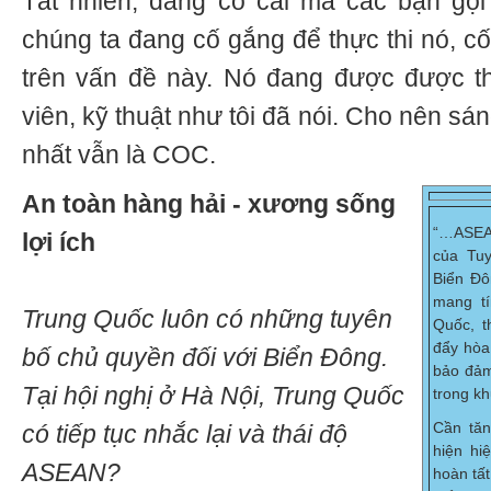
Tất nhiên, đang có cái mà các bạn gọi
chúng ta đang cố gắng để thực thi nó, c
trên vấn đề này. Nó đang được được t
viên, kỹ thuật như tôi đã nói. Cho nên sá
nhất vẫn là COC.
An toàn hàng hải - xương sống
“…ASEA
lợi ích
của Tu
Biển Đô
mang t
Trung Quốc luôn có những tuyên
Quốc, t
đẩy hòa 
bố chủ quyền đối với Biển Đông.
bảo đảm
Tại hội nghị ở Hà Nội, Trung Quốc
trong kh
Cần tăn
có tiếp tục nhắc lại và thái độ
hiện hi
ASEAN?
hoàn tấ