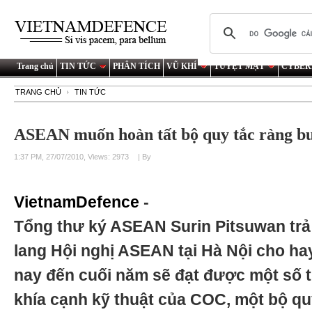
Trang chủ
TIN TỨC
PHÂN TÍCH
VŨ KHÍ
TUYỆT MẬT
CYBER
TRANG CHỦ
TIN TỨC
ASEAN muốn hoàn tất bộ quy tắc ràng b
1:37 PM, 27/07/2010, Views: 2973
| By
VietnamDefence
-
Tổng thư ký ASEAN Surin Pitsuwan trả 
lang Hội nghị ASEAN tại Hà Nội cho ha
nay đến cuối năm sẽ đạt được một số t
khía cạnh kỹ thuật của COC, một bộ quy