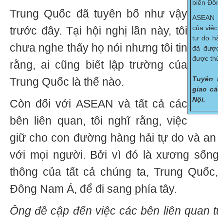
biển Đô
Trung Quốc đã tuyên bố như vậy
ASEAN 
của việc
trước đây. Tại hội nghị lần này, tôi
tự do h
chưa nghe thấy họ nói nhưng tôi tin
đã được
được thừ
rằng, ai cũng biết lập trường của
Tuyên 
Trung Quốc là thế nào.
giao c
Nội.
Còn đối với ASEAN và tất cả các
bên liên quan, tôi nghĩ rằng, việc
giữ cho con đường hàng hải tự do và an t
với mọi người. Bởi vì đó là xương sốn
thông của tất cả chúng ta, Trung Quốc
Đông Nam Á, để đi sang phía tây.
Ông đề cập đến việc các bên liên quan t