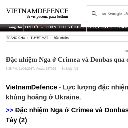
Trang chủ
TIN TỨC
PHÂN TÍCH
VŨ KHÍ
TUYỆT MẬT
CYBER
TRANG CHỦ
TUYỆT MẬT
Đặc nhiệm
Ta
Đặc nhiệm Nga ở Crimea và Donbas qua 
5:35 PM, 11/03/2017, Views: 157098
| By Nhân Vũ
VietnamDefence
- Lực lượng đặc nhiệ
khủng hoảng ở Ukraine.
>>
Đặc nhiệm Nga ở Crimea và Donba
Tây (2)