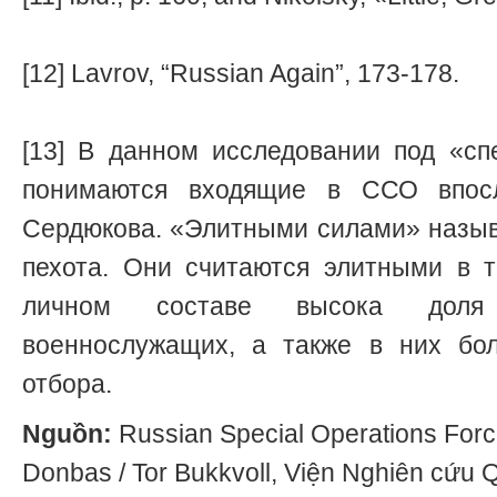
[12] Lavrov, “Russian Again”, 173-178.
[13] В данном исследовании под «с
понимаются входящие в ССО впос
Сердюкова. «Элитными силами» назы
пехота. Они считаются элитными в 
личном составе высока доля 
военнослужащих, а также в них бол
отбора.
Nguồn:
Russian Special Operations Forc
Donbas / Tor Bukkvoll, Viện Nghiên cứu