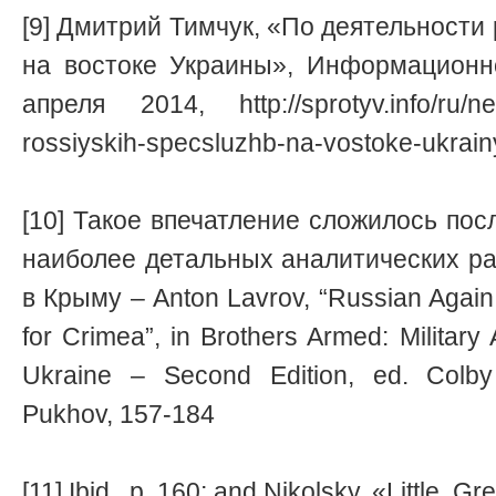
[9] Дмитрий Тимчук, «По деятельности
на востоке Украины», Информационн
апреля 2014, http://sprotyv.info/ru/ne
rossiyskih-specsluzhb-na-vostoke-ukrain
[10] Такое впечатление сложилось пос
наиболее детальных аналитических ра
в Крыму – Anton Lavrov, “Russian Again:
for Crimea”, in Brothers Armed: Military 
Ukraine – Second Edition, ed. Col
Pukhov, 157-184
[11] Ibid., p. 160; and Nikolsky, «Little, G