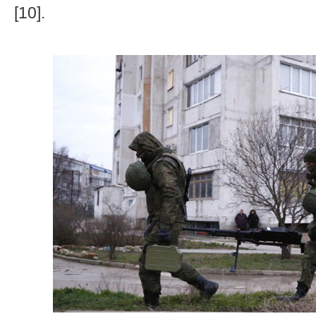
[10].