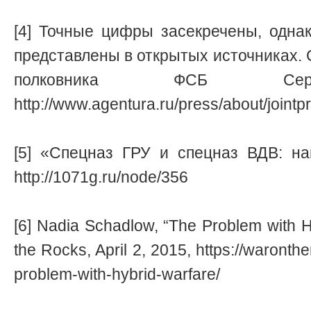
[4] Точные цифры засекречены, одна
представлены в открытых источниках.
полковника ФСБ Сер
http://www.agentura.ru/press/about/jointp
[5] «Спецназ ГРУ и спецназ ВДВ: на
http://1071g.ru/node/356
[6] Nadia Schadlow, “The Problem with H
the Rocks, April 2, 2015, https://waront
problem-with-hybrid-warfare/