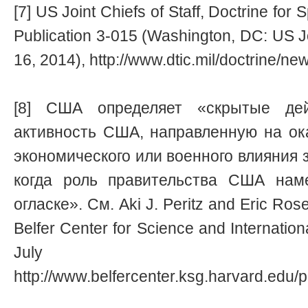
[7] US Joint Chiefs of Staff, Doctrine for 
Publication 3-015 (Washington, DC: US Joi
16, 2014), http://www.dtic.mil/doctrine/n
[8] США определяет «скрытые де
активность США, направленную на ока
экономического или военного влияния з
когда роль правительства США нам
огласке». См. Aki J. Peritz and Eric Ros
Belfer Center for Science and Internatio
July 2
http://www.belfercenter.ksg.harvard.edu/p