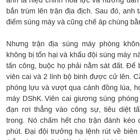
anh ta hiệu chỉnh hỏa lực và hướng dẫn 
bắn trùm lên trận địa địch. Sau đó, anh 
điểm súng máy và cũng chế áp chúng bằn
Nhưng trận địa súng máy phòng khô
không bị tổn hại và khẩu đội súng máy n
tấn công, buộc họ phải nằm sát đất. Để
viên cai và 2 lính bộ binh được cử lên.
phóng lựu và vượt qua cánh đồng lúa, họ
máy DShK. Viên cai giương súng phóng
đạn rơi thẳng vào công sự, tiêu diệt 
trong. Nó chấm hết cho trận đánh kéo 
phút. Đại đội trưởng hạ lệnh rút về biê