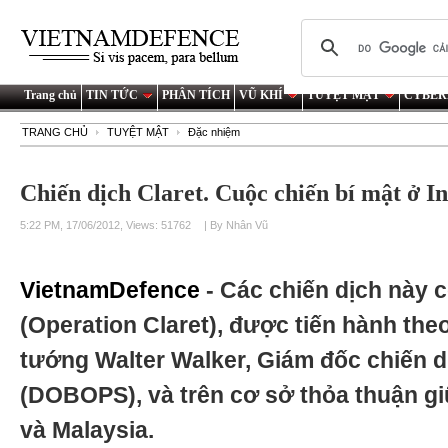
Trang chủ
TIN TỨC
PHÂN TÍCH
VŨ KHÍ
TUYỆT MẬT
CYBER
TRANG CHỦ
TUYỆT MẬT
Đặc nhiệm
Chiến dịch Claret. Cuộc chiến bí mật ở In
5:22 PM, 17/06/2012, Views: 51762
| By Nhân Vũ
VietnamDefence
- Các chiến dịch này 
(Operation Claret), được tiến hành the
tướng Walter Walker, Giám đốc chiến d
(DOBOPS), và trên cơ sở thỏa thuận g
và Malaysia.