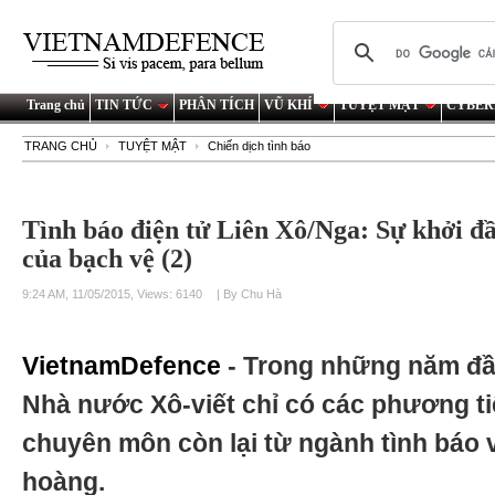
Trang chủ
TIN TỨC
PHÂN TÍCH
VŨ KHÍ
TUYỆT MẬT
CYBER
TRANG CHỦ
TUYỆT MẬT
Chiến dịch tình báo
Tình báo điện tử Liên Xô/Nga: Sự khởi đầ
của bạch vệ (2)
9:24 AM, 11/05/2015, Views: 6140
| By Chu Hà
VietnamDefence
- Trong những năm đầu
Nhà nước Xô-viết chỉ có các phương ti
chuyên môn còn lại từ ngành tình báo 
hoàng.