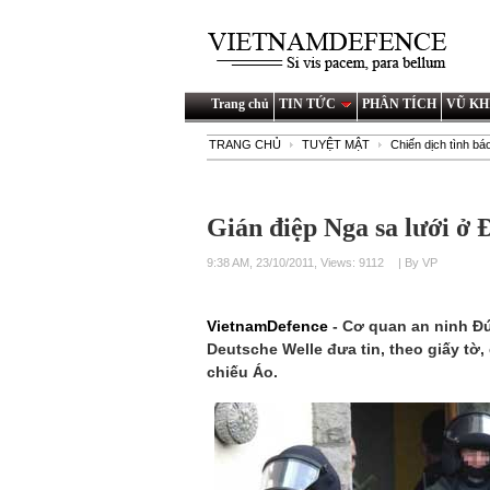
Trang chủ
TIN TỨC
PHÂN TÍCH
VŨ KH
TRANG CHỦ
TUYỆT MẬT
Chiến dịch tình bá
Gián điệp Nga sa lưới ở 
9:38 AM, 23/10/2011, Views: 9112
| By VP
VietnamDefence
- Cơ quan an ninh Đức 
Deutsche Welle đưa tin, theo giấy tờ, c
chiếu Áo.