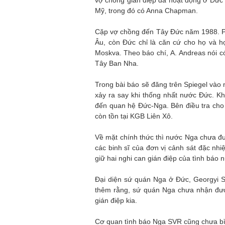
vợ chồng gián điệp đã hoạt động ở Đức
Mỹ, trong đó có Anna Chapman.
Cặp vợ chồng đến Tây Đức năm 1988. Ph
Âu, còn Đức chỉ là căn cứ cho họ và họ
Moskva. Theo báo chí, А. Andreas nói có 
Tây Ban Nha.
Trong bài báo sẽ đăng trên Spiegel vào nga
xảy ra say khi thống nhất nước Đức. Khôn
đến quan hệ Đức-Nga. Bên điều tra cho ră
còn tồn tại KGB Liên Xô.
Về mặt chính thức thì nước Nga chưa đư
các binh sĩ của đơn vị cảnh sát đặc n
giữ hai nghi can gián điệp của tình báo 
Đại diện sứ quán Nga ở Đức, Georgyi Sta
thêm rằng, sứ quán Nga chưa nhận được
gián điệp kia.
Cơ quan tình báo Nga SVR cũng chưa bình 