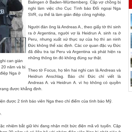
Balingen ở Baden-Württemberg. Cặp vợ chồng bị
nghi làm việc cho Cục Tình báo Đối ngoại Nga
SVR, cụ thể là làm gián điệp công nghiệp.
Người đàn ông là Andreas A., theo giấy tờ thì sinh
ra ở Argentina, người vợ là Heidrun А. sinh ra ở
Peru, nhưng xuất xứ thực sự của họ thì an ninh
Đức không thể xác định. Các cơ quan đặc vụ Đức
đã điều tra tại Peru và Argentina và phát hiện ra
những thông tin đó không đúng sự thật.
nghi can gián
n 20 năm và bị
Theo tờ Focus, họ tên hai nghi can là Andreas và
n điệp Nga ở
Heidrun Anschlag. Báo chí Đức chỉ viết là
Andreas A. và Heidrun А. vì họ không có quyền
trạng được khẳng định.
ện được 2 tình báo viên Nga theo chỉ điểm của tình báo Mỹ.
̣.
̣c nhiệm bắt giữ khi đang nhận một bức điện mã vô tuyến. Cặp