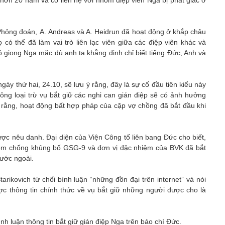
 hơn 20 năm và có liên hệ với nhóm điệp viên Nga bị phát giác ở
ỏng đoán, А. Andreas và A. Heidrun đã hoạt động ở khắp châu
 có thể đã làm vai trò liên lạc viên giữa các điệp viên khác và
giọng Nga mặc dù anh ta khẳng định chỉ biết tiếng Đức, Anh và
̀y thứ hai, 24.10, sẽ lưu ý rằng, đây là sự cố đầu tiên kiểu này
g loại trừ vụ bắt giữ các nghi can gián điệp sẽ có ảnh hưởng
̀ng, hoạt động bất hợp pháp của cặp vợ chồng đã bắt đầu khi
ợc nêu danh. Đại diện của Viện Công tố liên bang Đức cho biết,
hiệm chống khủng bố GSG-9 và đơn vị đặc nhiệm của BVK đã bắt
nước ngoài.
rikovich từ chối bình luận “những đồn đại trên internet” và nói
 thông tin chính thức về vụ bắt giữ những người được cho là
luận thông tin bắt giữ gián điệp Nga trên báo chí Đức.