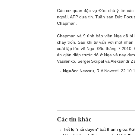
Các cơ quan đặc vụ Đức chú ý tới ca
ngoái, AFP đưa tin. Tuần san Đức Focus k
Chapman.
Chapman và 9 tình báo viên Nga đã bị bắ
chạy trốn. Sau khi tư vấn với một nhân 
xuất lập tức về Nga. Đầu tháng 7.2010, 
án gián điệp trước đó ở Nga và nay 
Vasilenko, Sergei Skripal và Aleksandr 
Nguồn:
Newsru, RIA Novosti, 22.10.1
Các tin khác
Tiết lộ "mối duyên" bất thành giữa