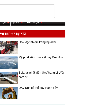
 ĐỘI
QSVN
THƯ VIỆN
Vũ khí thế kỷ XXI
UAV đặc nhiệm trang bị radar
Mỹ phát triển quái vật bay Gremlins
Belarus phát triển UAV trang bị UAV
cảm tử
UAV Nga có thể bay thành bầy