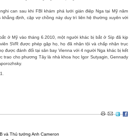
́c nghi can sau khi FBI khám phá lưới gián điệp Nga tại Mỹ năm
hẳng định, cặp vợ chồng này duy trì liên hệ thường xuyên với
t ở Mỹ vào tháng 6.2010, một người khác bị bắt ở Síp đã kịp
viên SVR được phép gặp họ, họ đã nhận tội và chấp nhận trục
họ được đánh đổi tại sân bay Vienna với 4 người Nga khác bị kết
được trao cho phương Tây là nhà khoa học Igor Sutyagin, Gennady
Zaporozhsky.
1.
 KGB và Thủ tướng Anh Cameron