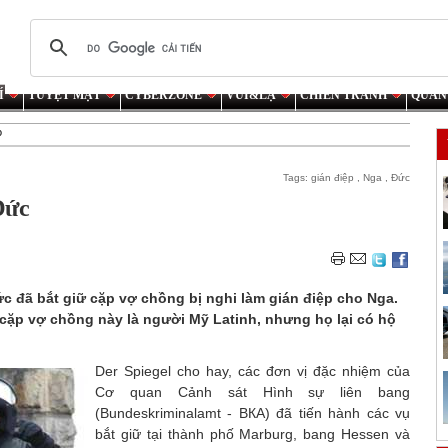
Í
TUYỆT MẬT
CYBERZONE
VUI&LẠ
CHIẾN TRANH
QUÂN
o
Tags:
gián điệp
,
Nga
,
Đức
Đức
đã bắt giữ cặp vợ chồng bị nghi làm gián điệp cho Nga.
ặp vợ chồng này là người Mỹ Latinh, nhưng họ lại có hộ
Der Spiegel cho hay, các đơn vị đặc nhiệm của
Cơ quan Cảnh sát Hình sự liên bang
(Bundeskriminalamt - ВКА) đã tiến hành các vụ
bắt giữ tại thành phố Marburg, bang Hessen và