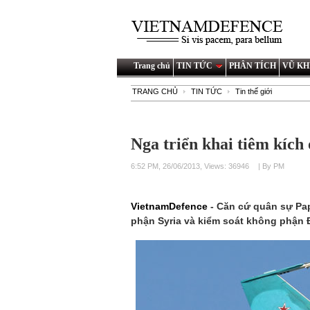
Trang chủ
TIN TỨC
PHÂN TÍCH
VŨ KH
TRANG CHỦ
TIN TỨC
Tin thế giới
Nga triển khai tiêm kích
6:52 PM, 26/06/2013, Views: 36946
| By PM
VietnamDefence
- Căn cứ quân sự Pa
phận Syria và kiểm soát không phận Đ