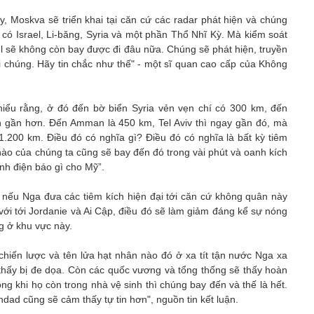
, Moskva sẽ triển khai tại căn cứ các radar phát hiện và chúng
có Israel, Li-băng, Syria và một phần Thổ Nhĩ Kỳ. Mà kiểm soát
l sẽ không còn bay được đi đâu nữa. Chúng sẽ phát hiện, truyền
i chúng. Hãy tin chắc như thế" - một sĩ quan cao cấp của Không
hiểu rằng, ở đó đến bờ biển Syria vẻn vẹn chí có 300 km, đến
 gần hơn. Đến Amman là 450 km, Tel Aviv thì ngay gần đó, mà
1.200 km. Điều đó có nghĩa gì? Điều đó có nghĩa là bất kỳ tiêm
ào của chúng ta cũng sẽ bay đến đó trong vài phút và oanh kích
đánh điện báo gì cho Mỹ”.
, nếu Nga đưa các tiêm kích hiện đại tới căn cứ không quân này
với tới Jordanie và Ai Cập, điều đó sẽ làm giảm đáng kể sự nóng
g ở khu vực này.
hiến lược và tên lửa hạt nhân nào đó ở xa tít tận nước Nga xa
thấy bị đe dọa. Còn các quốc vương và tổng thống sẽ thấy hoàn
ng khi họ còn trong nhà vệ sinh thì chúng bay đến và thế là hết.
dad cũng sẽ cảm thấy tự tin hơn", nguồn tin kết luận.