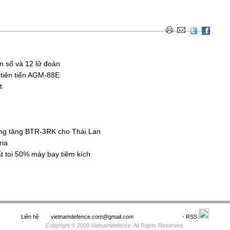
n số và 12 lữ đoàn
r tiên tiến AGM-88E
t
ống tăng BTR-3RK cho Thái Lan
ria
t toi 50% máy bay tiêm kích
Liên hệ
vietnamdefence.com@gmail.com
Saodo.net
- RSS
Copyright © 2009 Vietnamdefence. All Rights Reserved.