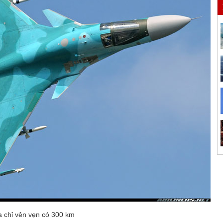
 chỉ vẻn vẹn có 300 km