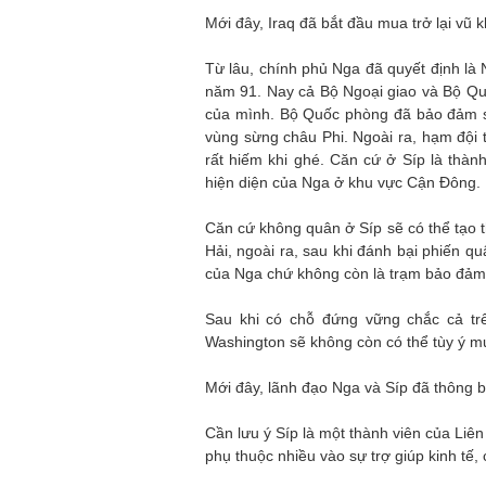
Mới đây, Iraq đã bắt đầu mua trở lại vũ 
Từ lâu, chính phủ Nga đã quyết định l
năm 91. Nay cả Bộ Ngoại giao và Bộ Qu
của mình. Bộ Quốc phòng đã bảo đảm s
vùng sừng châu Phi. Ngoài ra, hạm đội
rất hiếm khi ghé. Căn cứ ở Síp là thàn
hiện diện của Nga ở khu vực Cận Đông.
Căn cứ không quân ở Síp sẽ có thể tạo t
Hải, ngoài ra, sau khi đánh bại phiến qu
của Nga chứ không còn là trạm bảo đảm v
Sau khi có chỗ đứng vững chắc cả trê
Washington sẽ không còn có thể tùy ý m
Mới đây, lãnh đạo Nga và Síp đã thông 
Cần lưu ý Síp là một thành viên của Liê
phụ thuộc nhiều vào sự trợ giúp kinh tế,