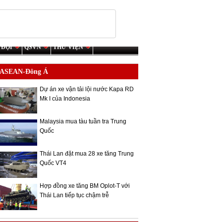
 ĐỘI
QSVN
THƯ VIỆN
ASEAN-Đông Á
Dự án xe vận tải lội nước Kapa RD
Mk I của Indonesia
Malaysia mua tàu tuần tra Trung
Quốc
Thái Lan đặt mua 28 xe tăng Trung
Quốc VT4
Hợp đồng xe tăng BM Oplot-T với
Thái Lan tiếp tục chậm trễ