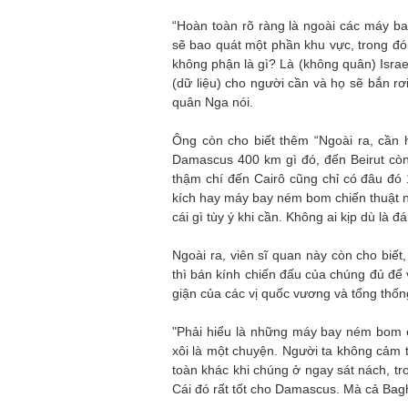
“Hoàn toàn rõ ràng là ngoài các máy bay
sẽ bao quát một phần khu vực, trong đó 
không phận là gì? Là (không quân) Israe
(dữ liệu) cho người cần và họ sẽ bắn rơ
quân Nga nói.
Ông còn cho biết thêm “Ngoài ra, cần 
Damascus 400 km gì đó, đến Beirut còn
thậm chí đến Cairô cũng chỉ có đâu đó 
kích hay máy bay ném bom chiến thuật n
cái gì tùy ý khi cần. Không ai kịp dù là 
Ngoài ra, viên sĩ quan này còn cho biết
thì bán kính chiến đấu của chúng đủ để 
giận của các vị quốc vương và tổng thốn
"Phải hiểu là những máy bay ném bom c
xôi là một chuyện. Người ta không cảm 
toàn khác khi chúng ở ngay sát nách, tro
Cái đó rất tốt cho Damascus. Mà cả Bagh