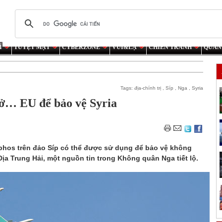
Í
TUYỆT MẬT
CYBERZONE
VUI&LẠ
CHIẾN TRANH
QUÂN
Tags:
địa-chính trị
,
Síp
,
Nga
,
Syria
 ở… EU để bảo vệ Syria
phos trên đảo Síp có thể được sử dụng để bảo vệ không
ịa Trung Hải, một nguồn tin trong Không quân Nga tiết lộ.