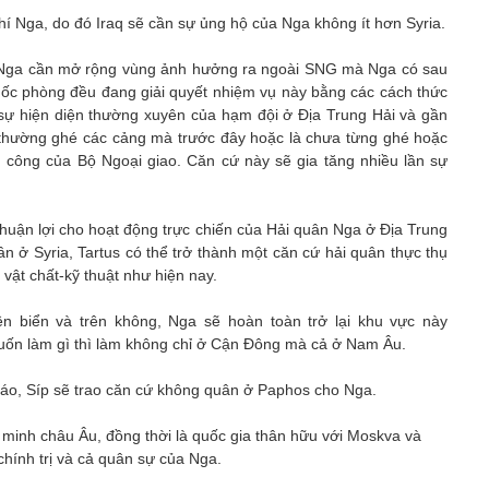
khí Nga, do đó Iraq sẽ cần sự ủng hộ của Nga không ít hơn Syria.
à Nga cần mở rộng vùng ảnh hưởng ra ngoài SNG mà Nga có sau
ốc phòng đều đang giải quyết nhiệm vụ này bằng các cách thức
ự hiện diện thường xuyên của hạm đội ở Địa Trung Hải và gần
 thường ghé các cảng mà trước đây hoặc là chưa từng ghé hoặc
h công của Bộ Ngoại giao. Căn cứ này sẽ gia tăng nhiều lần sự
huận lợi cho hoạt động trực chiến của Hải quân Nga ở Địa Trung
ân ở Syria, Tartus có thể trở thành một căn cứ hải quân thực thụ
ật chất-kỹ thuật như hiện nay.
n biển và trên không, Nga sẽ hoàn toàn trở lại khu vực này
uốn làm gì thì làm không chỉ ở Cận Đông mà cả ở Nam Âu.
báo, Síp sẽ trao căn cứ không quân ở Paphos cho Nga.
n minh châu Âu, đồng thời là quốc gia thân hữu với Moskva và
 chính trị và cả quân sự của Nga.