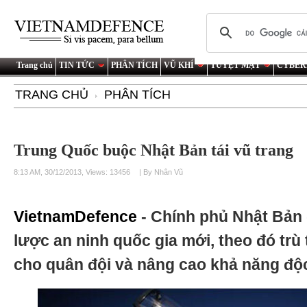
Trang chủ
TIN TỨC
PHÂN TÍCH
VŨ KHÍ
TUYỆT MẬT
CYBER
TRANG CHỦ
PHÂN TÍCH
Trung Quốc buộc Nhật Bản tái vũ trang
8:13 AM, 30/12/2013, Views: 13456
| By Nhân Vũ
VietnamDefence
- Chính phủ Nhật Bản
lược an ninh quốc gia mới, theo đó trù t
cho quân đội và nâng cao khả năng độc