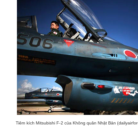
Tiêm kích Mitsubishi F-2 của Không quân Nhật Bản (dailyairfo