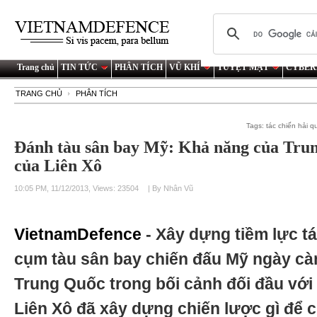
Trang chủ
TIN TỨC
PHÂN TÍCH
VŨ KHÍ
TUYỆT MẬT
CYBER
TRANG CHỦ
PHÂN TÍCH
Tags:
tác chiến hải q
Đánh tàu sân bay Mỹ: Khả năng của Trun
của Liên Xô
10:05 PM, 11/12/2013, Views: 23504
| By Nhân Vũ
VietnamDefence
- Xây dựng tiềm lực t
cụm tàu sân bay chiến đấu Mỹ ngày càn
Trung Quốc trong bối cảnh đối đầu với
Liên Xô đã xây dựng chiến lược gì để 