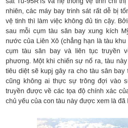
sát Tu-95RTs và hệ thống vệ tinh chỉ th
nhiên, các máy bay trinh sát rất dễ bị t
vệ tinh thì làm việc không đủ tin cậy. Bởi
sau mỗi cụm tàu sân bay xung kích Mỹ
nước của Liên Xô (chẳng hạn là tàu khu 
cụm tàu sân bay và liên tục truyền 
phương. Một khi chiến sự nổ ra, tàu này
tiêu diệt sẽ kupj gây ra cho tàu sân bay t
cũng không ai thực sự trông đợi vào s
truyền được về các tọa độ chính xác củ
chủ yếu của con tàu này được xem là đã 