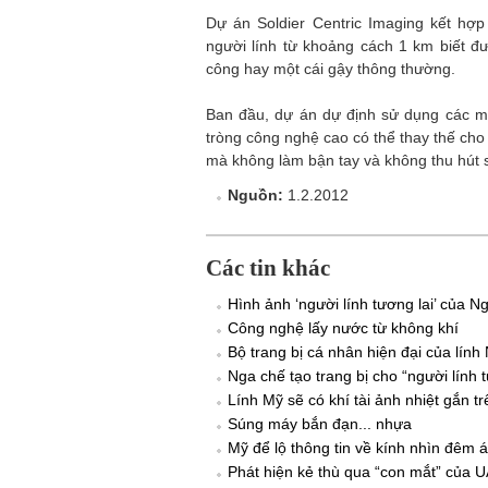
Dự án Soldier Centric Imaging kết hợ
người lính từ khoảng cách 1 km biết đ
công hay một cái gậy thông thường.
Ban đầu, dự án dự định sử dụng các mà
tròng công nghệ cao có thể thay thế cho
mà không làm bận tay và không thu hút sự
Nguồn:
1.2.2012
Các tin khác
Hình ảnh ‘người lính tương lai’ của N
Công nghệ lấy nước từ không khí
Bộ trang bị cá nhân hiện đại của lính
Nga chế tạo trang bị cho “người lính
Lính Mỹ sẽ có khí tài ảnh nhiệt gắn t
Súng máy bắn đạn... nhựa
Mỹ để lộ thông tin về kính nhìn đêm á
Phát hiện kẻ thù qua “con mắt” của 