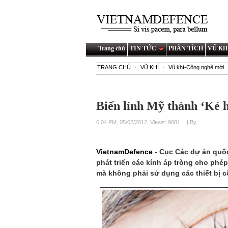
Trang chủ
TIN TỨC
PHÂN TÍCH
VŨ KH
TRANG CHỦ
VŨ KHÍ
Vũ khí-Công nghệ mới
Biến lính Mỹ thành ‘Kẻ h
6:04 PM, 05/02/2012, Views: 9881
| By
VietnamDefence
- Cục Các dự án quố
phát triển các kính áp tròng cho phé
mà không phải sử dụng các thiết bị 