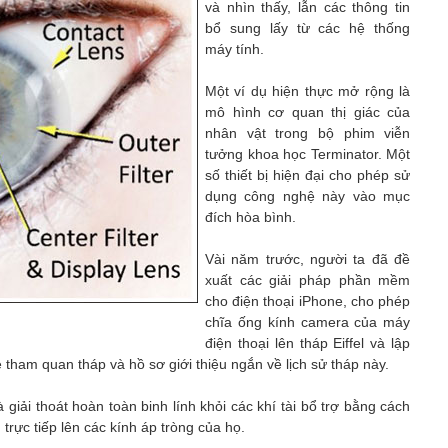
và nhìn thấy, lẫn các thông tin
bổ sung lấy từ các hệ thống
máy tính.
Một ví dụ hiện thực mở rộng là
mô hình cơ quan thị giác của
nhân vật trong bộ phim viễn
tưởng khoa học Terminator. Một
số thiết bị hiện đại cho phép sử
dụng công nghệ này vào mục
đích hòa bình.
Vài năm trước, người ta đã đề
xuất các giải pháp phần mềm
cho điện thoại iPhone, cho phép
chĩa ống kính camera của máy
điện thoại lên tháp Eiffel và lập
é tham quan tháp và hồ sơ giới thiệu ngắn về lịch sử tháp này.
giải thoát hoàn toàn binh lính khỏi các khí tài bổ trợ bằng cách
 trực tiếp lên các kính áp tròng của họ.