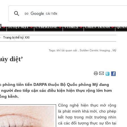
Í
TUYỆT MẬT
CYBERZONE
VUI&LẠ
CHIẾN TRANH
QUÂN
Trang bị thế kỷ XXI
Tags:
khí tài quan sát
,
Soldier Centric Imaging
,
Mỹ
ủy diệt’
c phòng tiên tiến DARPA thuộc Bộ Quốc phòng Mỹ đang
p người đeo tiếp cận các điều kiện hiện thực rộng lớn hơn
cồng kềnh.
Công nghệ hiện thực mở rộng
là phát minh khá mới, cho phép
kết hợp trong một trường nhìn
cả các đối tượng thực sự tồn tại