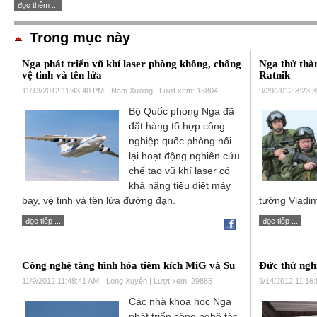
đọc thêm ...
Trong mục này
Nga phát triển vũ khí laser phòng không, chống
Nga thử thàn
vệ tinh và tên lửa
Ratnik
11/13/2012 11:43:40 PM
Nam Xương | Lượt xem: 13804
9/29/2012 8:23:
Bộ Quốc phòng Nga đã
đặt hàng tổ hợp công
nghiệp quốc phòng nối
lại hoạt động nghiên cứu
chế tạo vũ khí laser có
khả năng tiêu diệt máy
bay, vệ tinh và tên lửa đường đạn.
tướng Vladim
đọc tiếp ...
đọc tiếp ...
Công nghệ tàng hình hóa tiêm kích MiG và Su
Đức thử ngh
11/9/2012 11:48:41 AM
Long Xuyên | Lượt xem: 29885
9/14/2012 11:16
Các nhà khoa học Nga
phát triển công nghệ tác