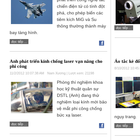
chiến điện tử có tính đột
phá, cho phép biến các
tiêm kích MiG và Su
thông thường thành máy
đọc tiếp ...
bay tàng hình.
đọc tiếp ...
Anh phát triển kính chống laser vạn năng cho
Áo tắc kè đổ
phi công
8/10/2012 10:45
11/2/2012 10:07:38 AM
Nam Xương | Lượt xem: 21198
Phòng thí nghiệm khoa
học kỹ thuật quân sự
DSTL (Anh) đang thử
nghiệm loại kính mới bảo
vệ mắt phi công chống
bức xạ laser.
ngụy trang.
đọc tiếp ...
đọc tiếp ...