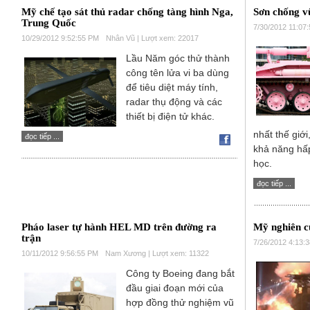
Mỹ chế tạo sát thủ radar chống tàng hình Nga,
Sơn chống v
Trung Quốc
7/30/2012 11:07
10/29/2012 9:52:55 PM
Nhân Vũ | Lượt xem: 22017
Lầu Năm góc thử thành
công tên lửa vi ba dùng
để tiêu diệt máy tính,
radar thụ động và các
thiết bị điện tử khác.
nhất thế giớ
đọc tiếp ...
khả năng hấp
học.
đọc tiếp ...
Pháo laser tự hành HEL MD trên đường ra
Mỹ nghiên c
trận
7/26/2012 4:13:
10/11/2012 9:56:55 PM
Nam Xương | Lượt xem: 11322
Công ty Boeing đang bắt
đầu giai đoạn mới của
hợp đồng thử nghiệm vũ