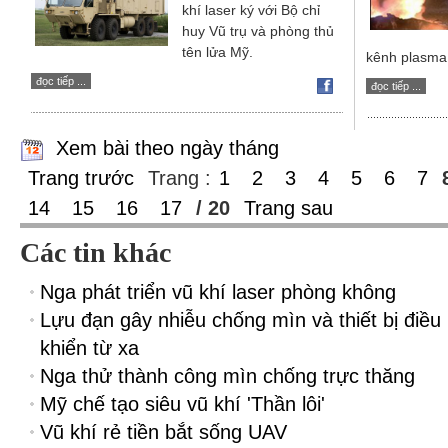
khí laser ký với Bộ chỉ
huy Vũ trụ và phòng thủ
tên lửa Mỹ.
kênh plasma 
đọc tiếp ...
đọc tiếp ...
Xem bài theo ngày tháng
Trang trước
Trang :
1
2
3
4
5
6
7
14
15
16
17
/ 20
Trang sau
Các tin khác
Nga phát triển vũ khí laser phòng không
Lựu đạn gây nhiễu chống mìn và thiết bị điều
khiển từ xa
Nga thử thành công mìn chống trực thăng
Mỹ chế tạo siêu vũ khí 'Thần lôi'
Vũ khí rẻ tiền bắt sống UAV