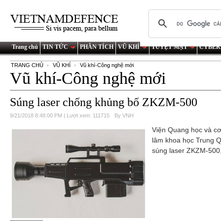
Trang chủ
TIN TỨC
PHÂN TÍCH
VŨ KHÍ
TUYỆT MẬT
CYBER
TRANG CHỦ
VŨ KHÍ
Vũ khí-Công nghệ mới
Vũ khí-Công nghệ mới
Súng laser chống khủng bố ZKZM-500
9/21/2018 8:48:00 PM | Lượt xem: 111715
By VNH
Viện Quang học và cơ
lâm khoa học Trung Qu
súng laser ZKZM-500,