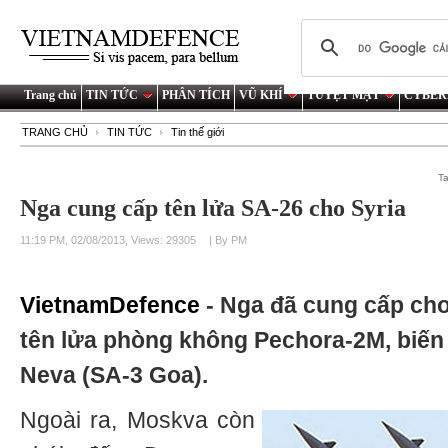
Trang chủ
TIN TỨC
PHÂN TÍCH
VŨ KHÍ
TUYỆT MẬT
CYBER
TRANG CHỦ
TIN TỨC
Tin thế giới
T
Nga cung cấp tên lửa SA-26 cho Syria
11:19 PM, 02/08/2013, Views: 29305
| By PM
VietnamDefence
- Nga đã cung cấp cho
tên lửa phòng không Pechora-2M, biến t
Neva (SA-3 Goa).
Ngoài ra, Moskva còn