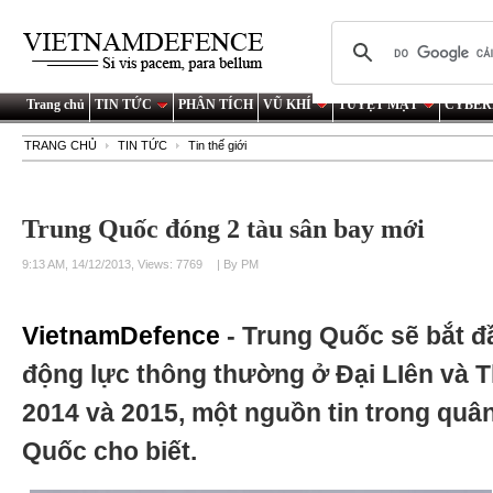
Trang chủ
TIN TỨC
PHÂN TÍCH
VŨ KHÍ
TUYỆT MẬT
CYBER
TRANG CHỦ
TIN TỨC
Tin thế giới
Trung Quốc đóng 2 tàu sân bay mới
9:13 AM, 14/12/2013, Views: 7769
| By PM
VietnamDefence
- Trung Quốc sẽ bắt đ
động lực thông thường ở Đại LIên và 
2014 và 2015, một nguồn tin trong quâ
Quốc cho biết.