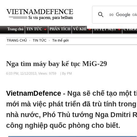
Trang chủ
TIN TỨC
PHÂN TÍCH
VŨ KHÍ
TUYỆT MẬT
CYBER
TRANG CHỦ
TIN TỨC
Tin thế giới
Nga tìm máy bay kế tục MiG-29
6:03 PM, 11/12/2013, Views: 9759
| By PM
VietnamDefence
- Nga sẽ chế tạo một 
mới mà việc phát triển đã trù tính tron
nhà nước, Phó Thủ tướng Nga Dmitri R
công nghiệp quốc phòng cho biết.