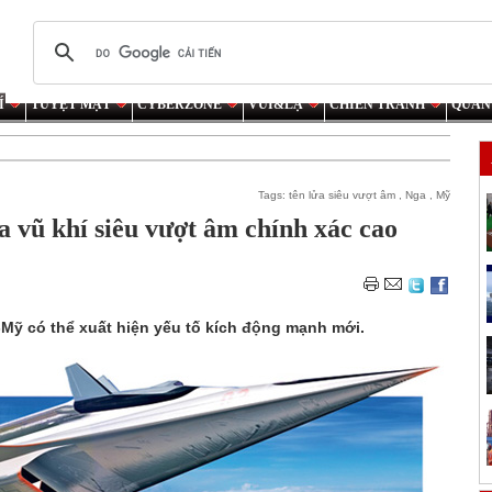
Í
TUYỆT MẬT
CYBERZONE
VUI&LẠ
CHIẾN TRANH
QUÂN
Tags:
tên lửa siêu vượt âm
,
Nga
,
Mỹ
 vũ khí siêu vượt âm chính xác cao
-Mỹ có thể xuất hiện yếu tố kích động mạnh mới.