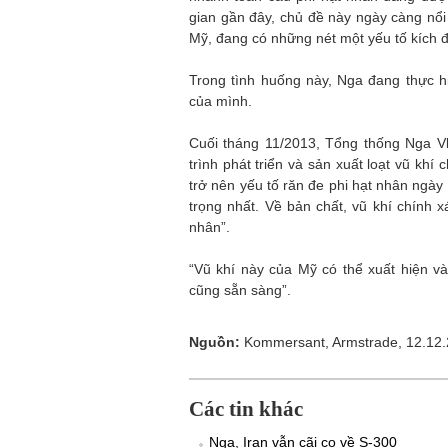
gian gần đây, chủ đề này ngày càng nổ
Mỹ, đang có những nét một yếu tố kích 
Trong tình huống này, Nga đang thực h
của mình.
Cuối tháng 11/2013, Tổng thống Nga Vl
trình phát triển và sản xuất loạt vũ khí
trở nên yếu tố răn đe phi hạt nhân ngày
trọng nhất. Về bản chất, vũ khí chính x
nhân”.
“Vũ khí này của Mỹ có thể xuất hiện v
cũng sẵn sàng”.
Nguồn:
Kommersant, Armstrade, 12.12.
Các tin khác
Nga, Iran vẫn cãi cọ về S-300