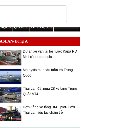
 ĐỘI
QSVN
THƯ VIỆN
ASEAN-Đông Á
Dự án xe vận tải lội nước Kapa RD
Mk I của Indonesia
Malaysia mua tàu tuần tra Trung
Quốc
Thái Lan đặt mua 28 xe tăng Trung
Quốc VT4
Hợp đồng xe tăng BM Oplot-T với
Thái Lan tiếp tục chậm trễ