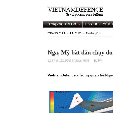
Trang chủ
TIN TỨC
PHÂN TÍCH
VŨ KH
TRANG CHỦ
TIN TỨC
Tin thế giới
Nga, Mỹ bắt đầu chạy đua
9:18 PM, 12/12/2013, Views: 9786
| By PM
VietnamDefence
- Trong quan hệ Nga