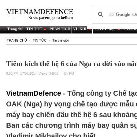
Trang chủ
TIN TỨC
PHÂN TÍCH
VŨ KHÍ
TUYỆT MẬT
CYBER
TRANG CHỦ
TIN TỨC
Tin thế giới
Tiêm kích thế hệ 6 của Nga ra đời vào n
9:52 PM, 17/07/2014, Views: 34885
| By PM
VietnamDefence
- Tổng công ty Chế tạ
OAK (Nga) hy vọng chế tạo được mẫu c
máy bay chiến đấu thế hệ 6 sau khoản
Ban các chương trình máy bay quân s
Vladimir Mikhailov cho biết.