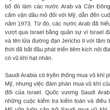
bố đó làm các nước Arab và Cận Đông r
cấm vận dầu mỏ đối với Mỹ, dẫn đến cu
năm 1973. Từ đó, các nước Arab đã hiểu
vượt qua Israel bằng quân sự vì Israel đ
và tên lửa đường đạn Jericho II với tầm
thời đã bắt đầu phát triển tiêm kích nội địa
có vũ khí hạt nhân.
Saudi Arabia có tryền thống mua vũ khí p
Mỹ, nhưng việc đàm phán mua vũ khí củ
đối của Israel. Quốc vương Saudi Ara
những cuộc kiểm tra kiểm toán và điều t
Mỹ vốn luôn cản trở Saudi mua vũ khí 