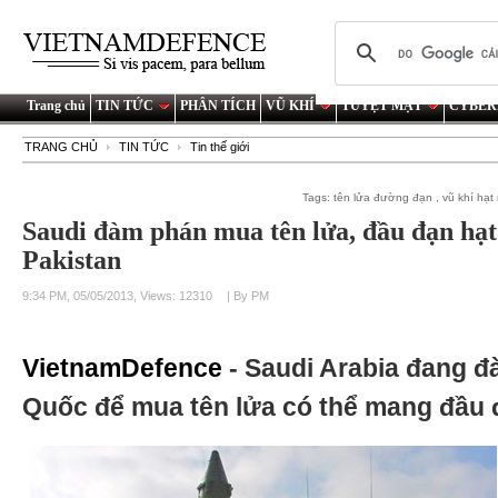
Trang chủ
TIN TỨC
PHÂN TÍCH
VŨ KHÍ
TUYỆT MẬT
CYBER
TRANG CHỦ
TIN TỨC
Tin thế giới
Tags:
tên lửa đường đạn
,
vũ khí hạt
Saudi đàm phán mua tên lửa, đầu đạn hạ
Pakistan
9:34 PM, 05/05/2013, Views: 12310
| By PM
VietnamDefence
- Saudi Arabia đang 
Quốc để mua tên lửa có thể mang đầu 