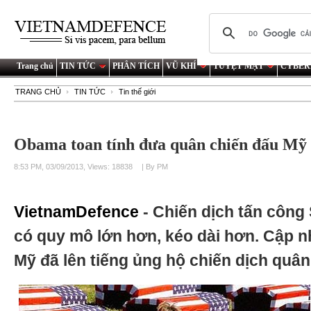
Trang chủ
TIN TỨC
PHÂN TÍCH
VŨ KHÍ
TUYỆT MẬT
CYBER
TRANG CHỦ
TIN TỨC
Tin thế giới
Obama toan tính đưa quân chiến đấu Mỹ 
8:53 PM, 03/09/2013, Views: 18838
| By PM
VietnamDefence
- Chiến dịch tấn công
có quy mô lớn hơn, kéo dài hơn. Cập n
Mỹ đã lên tiếng ủng hộ chiến dịch quân