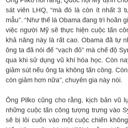
Ông Pilko nói rằng, Quốc hội Mỹ định chờ
sát viên LHQ, “mà đó là còn ít nhất 3 
mẫu”. “Như thế là Obama đang trì hoãn g
việc người Mỹ sẽ thực hiện cuộc tấn cô
khả năng này là rất cao. Obama đã tự n
ông ta đã nói đế “vạch đỏ” mà chế độ Sy
qua khi sử dụng vũ khí hóa học. Còn na
giảm sút nếu ông ta không tấn công. Còn 
còn giảm hơn nữa”, chuyên gia này nói.
Ông Pilko cũng cho rằng, kịch bản vũ l
những cuộc tấn công tượng trưng vào S
sẽ bị lôi cuốn vào một cuộc chiến khôn