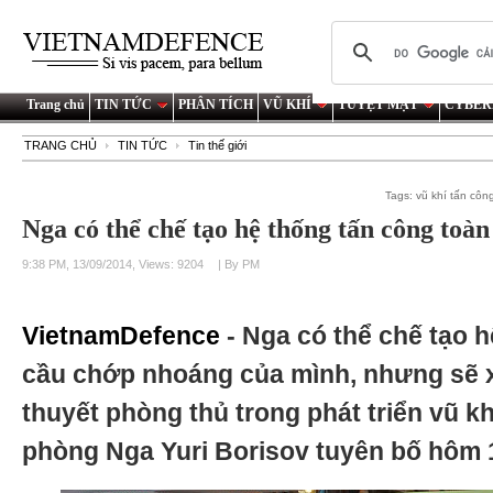
Trang chủ
TIN TỨC
PHÂN TÍCH
VŨ KHÍ
TUYỆT MẬT
CYBER
TRANG CHỦ
TIN TỨC
Tin thế giới
Tags:
vũ khí tấn cô
Nga có thể chế tạo hệ thống tấn công toà
9:38 PM, 13/09/2014, Views: 9204
| By PM
VietnamDefence
- Nga có thể chế tạo 
cầu chớp nhoáng của mình, nhưng sẽ x
thuyết phòng thủ trong phát triển vũ k
phòng Nga Yuri Borisov tuyên bố hôm 1