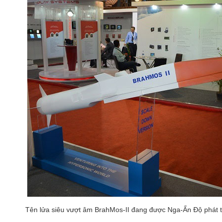
Tên lửa siêu vượt âm BrahMos-II đang được Nga-Ấn Độ phát t