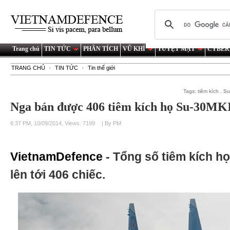
Trang chủ
TIN TỨC
PHÂN TÍCH
VŨ KHÍ
TUYỆT MẬT
CYBER
TRANG CHỦ
TIN TỨC
Tin thế giới
Tags:
tiêm kích
,
Su
Nga bán được 406 tiêm kích họ Su-30MK
6:37 PM, 10/09/2014, Views: 7199
| By PM
VietnamDefence
- Tổng số tiêm kích h
lên tới 406 chiếc.