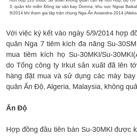
hỗn hợp 120 thuộc Sư đoàn không quân cận vệ hỗn hợp, Bộ chỉ
3, quân khi miền Đông tại sân bay Domna, khu vực Ngoại Baikal
9/2014 khi tham gia tập trận chung Nga-Ấn Aviaindra-2014 (Aleksa
Với việc ký kết vào ngày 5/9/2014 hợp đ
quân Nga 7 tiêm kích đa năng Su-30SM,
mua tiêm kích họ Su-30MKI/Su-30MKI
do Tổng công ty Irkut sản xuất đã lên t
hàng đặt mua và sử dụng các máy bay 
quân Ấn Độ, Algeria, Malaysia, không qu
Ấn Độ
Hợp đồng đầu tiên bán Su-30MKI được k