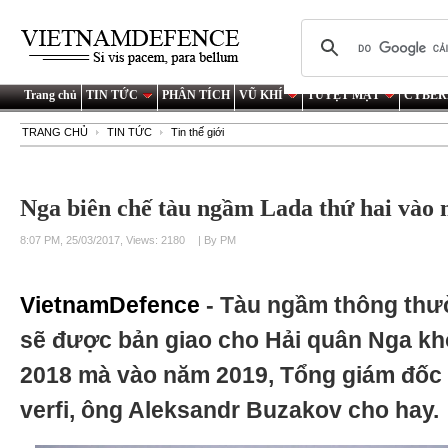
Trang chủ
TIN TỨC
PHÂN TÍCH
VŨ KHÍ
TUYỆT MẬT
CYBER
TRANG CHỦ
TIN TỨC
Tin thế giới
Nga biên chế tàu ngầm Lada thứ hai vào
8:07 PM, 25/03/2017, Views: 2180
| By PM
VietnamDefence
- Tàu ngầm thông thư
sẽ được bản giao cho Hải quân Nga k
2018 mà vào năm 2019, Tổng giám đốc 
verfi, ông Aleksandr Buzakov cho hay.