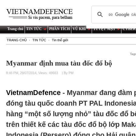
Trang chủ
TIN TỨC
PHÂN TÍCH
VŨ KHÍ
TUYỆT MẬT
CYBER
TRANG CHỦ
TIN TỨC
Tin thế giới
Tag
Myanmar định mua tàu đốc đổ bộ
8:46 PM, 29/07/2014, Views: 49663
| By PM
VietnamDefence
- Myanmar đang đàm p
đóng tàu quốc doanh PT PAL Indonesia 
hàng “một số lượng nhỏ” tàu đốc đổ b
trên thiết kế các tàu đốc đổ bộ lớp M
Indonesia (Persero) đóng cho Hải quân