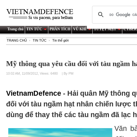
Trang chủ
TIN TỨC
PHÂN TÍCH
VŨ KHÍ
TUYỆT MẬT
CYBER
TRANG CHỦ
TIN TỨC
Tin thế giới
Mỹ thông qua yêu cầu đối với tàu ngầm h
10:02 AM, 11/09/2012, Views: 6480
| By PM
VietnamDefence
- Hải quân Mỹ thông q
đối với tàu ngầm hạt nhân chiến lược 
dùng để thay thế các tàu ngầm đã lạc h
Văn bả