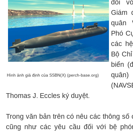
đối v
Giám đ
quân 
Phó Cụ
các hệ
Bộ Chỉ
biển (
quân
Hình ảnh giả định của SSBN(X) (perch-base.org)
(NAVS
Thomas J. Eccles ký duyệt.
Trong văn bản trên có nêu các thông số 
cũng như các yêu cầu đối với bệ phó