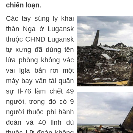
chiến loạn.
Các tay súng ly khai
thân Nga ở Lugansk
thuộc CHND Lugansk
tự xưng đã dùng tên
lửa phòng không vác
vai Igla bắn rơi một
máy bay vận tải quân
sự Il-76 làm chết 49
người, trong đó có 9
người thuộc phi hành
đoàn và 40 lính dù
thuộc Lữ đoàn không