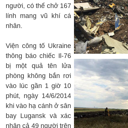
người, có thể chở 167
lính mang vũ khí cá
nhân.
Viện công tố Ukraine
thông báo chiếc Il-76
bị một quả tên lửa
phòng không bắn rơi
vào lúc gần 1 giờ 10
phút, ngày 14/6/2014
khi vào hạ cánh ở sân
bay Lugansk và xác
nhận cả 49 người trên