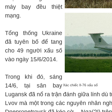
máy bay đều thiệt
mạng.
Tổng thống Ukraine
đã tuyên bố để tang
cho 49 người xấu số
vào ngày 15/6/2014.
Trong khi đó, sáng
14/6, tại sân bay
Xác chiếc Il-76 xấu số
Lugansk đã nổ ra trận đánh giữa lính dù 
Lvov mà một trong các nguyên nhân nghe 
Dnepropetrovsk đã kéo cờ… Nga(?!) trên