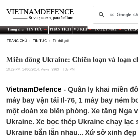
Trang chủ
TIN TỨC
PHÂN TÍCH
VŨ KHÍ
TUYỆT MẬT
CYBER
TRANG CHỦ
TIN TỨC
Tin thế giới
Miền đông Ukraine: Chiến loạn và loạn c
10:29 PM, 14/06/2014, Views: 9963
| By PM
VietnamDefence
- Quân ly khai miền đ
máy bay vận tải Il-76, 1 máy bay ném b
một đoàn xe biên phòng. Xe tăng Nga v
Ukraine. Xe bọc thép Ukraine chạy lạc 
Ukraine bắn lẫn nhau... Xứ sở xinh đẹp