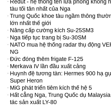
Redut - hệ thống tên lửa phòng không 
tàu tối tân nhất của Nga
Trung Quốc khoe tàu ngầm thông thườ
lớn nhất thế giới
Nâng cấp cường kích Su-25SM3
Nga tiếp tục trang bị Su-30SM
NATO mua hệ thống radar thụ động VE
NG
Đức đóng thêm frigate F-125
Merkava IV lần đầu xuất cảng
Huynh đệ tương tàn: Hermes 900 hạ g
Super Heron
MiG phát triển tiêm kích thế hệ 5
Hất cẳng Nga, Trung Quốc dụ Malaysia
tác sản xuất LY-80