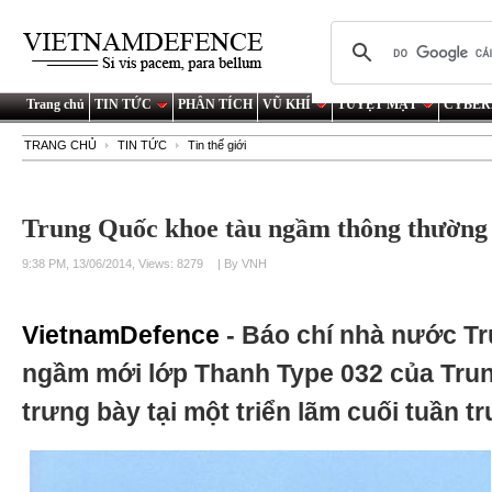
Trang chủ
TIN TỨC
PHÂN TÍCH
VŨ KHÍ
TUYỆT MẬT
CYBER
TRANG CHỦ
TIN TỨC
Tin thế giới
Trung Quốc khoe tàu ngầm thông thường l
9:38 PM, 13/06/2014, Views: 8279
| By VNH
VietnamDefence
- Báo chí nhà nước Tr
ngầm mới lớp Thanh Type 032 của Tru
trưng bày tại một triển lãm cuối tuần t