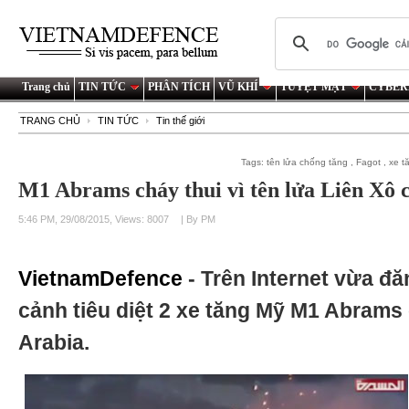
Trang chủ
TIN TỨC
PHÂN TÍCH
VŨ KHÍ
TUYỆT MẬT
CYBER
TRANG CHỦ
TIN TỨC
Tin thế giới
Tags:
tên lửa chống tăng
,
Fagot
,
xe t
M1 Abrams cháy thui vì tên lửa Liên Xô c
5:46 PM, 29/08/2015, Views: 8007
| By PM
VietnamDefence
- Trên Internet vừa đă
cảnh tiêu diệt 2 xe tăng Mỹ M1 Abrams
Arabia.