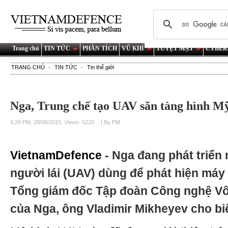
Trang chủ
TIN TỨC
PHÂN TÍCH
VŨ KHÍ
TUYỆT MẬT
CYBER
TRANG CHỦ
TIN TỨC
Tin thế giới
Nga, Trung chế tạo UAV săn tàng hình M
9:29 PM, 28/08/2015, Views: 5220
| By PM
VietnamDefence
- Nga đang phát triể
người lái (UAV) dùng để phát hiện máy
Tổng giám đốc Tập đoàn Công nghệ Vô
của Nga, ông Vladimir Mikheyev cho biế