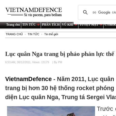
Trang chủ
TIN TỨC
PHÂN TÍCH
VŨ KHÍ
TUYỆT MẬT
CYBER
TRANG CHỦ
TIN TỨC
Tin thế giới
Lục quân Nga trang bị pháo phản lực thế 
6:53 AM, 30/12/2011, Views: 13179
| By PM
VietnamDefence
- Năm 2011, Lục quân
trang bị hơn 30 hệ thống rocket phóng 
diện Lục quân Nga, Trung tá Sergei Vla
Trước 