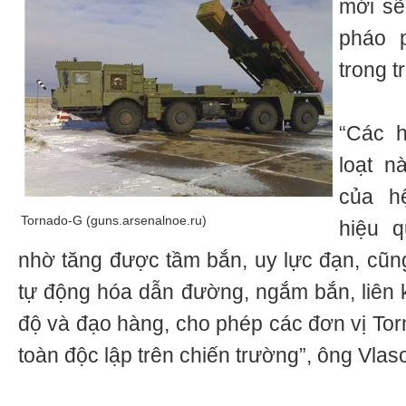
mới sẽ
pháo 
trong t
“Các h
loạt n
của h
Tornado-G (guns.arsenalnoe.ru)
hiệu q
nhờ tăng được tầm bắn, uy lực đạn, cũ
tự động hóa dẫn đường, ngắm bắn, liên kế
độ và đạo hàng, cho phép các đơn vị To
toàn độc lập trên chiến trường”, ông Vlaso