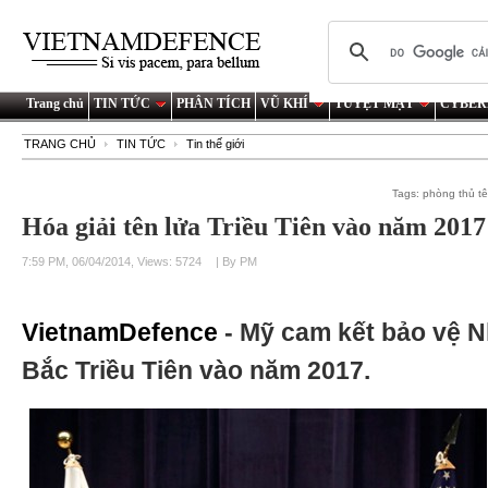
Trang chủ
TIN TỨC
PHÂN TÍCH
VŨ KHÍ
TUYỆT MẬT
CYBER
TRANG CHỦ
TIN TỨC
Tin thế giới
Tags:
phòng thủ tê
Hóa giải tên lửa Triều Tiên vào năm 2017
7:59 PM, 06/04/2014, Views: 5724
| By PM
VietnamDefence
- Mỹ cam kết bảo vệ N
Bắc Triều Tiên vào năm 2017.