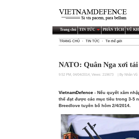
Trang chủ
TIN TỨC
PHÂN TÍCH
VŨ KH
TRANG CHỦ
TIN TỨC
Tin thế giới
NATO: Quân Nga xơi tái 
9:52 PM, 04/04/2014, Views: 219673
| By Nhân Vũ
VietnamDefence
- Nếu quyết xâm nhập
thể đạt được các mục tiêu trong 3-5 
Breedlove tuyên bố hôm 2/4/2014.