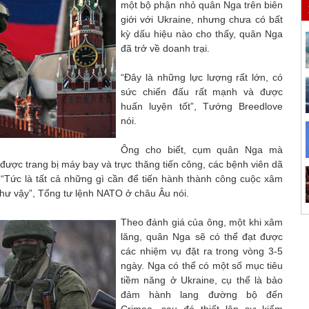
một bộ phận nhỏ quân Nga trên biên
giới với Ukraine, nhưng chưa có bất
kỳ dấu hiệu nào cho thấy, quân Nga
đã trở về doanh trại.
“Đây là những lực lượng rất lớn, có
sức chiến đấu rất mạnh và được
huấn luyện tốt”, Tướng Breedlove
nói.
Ông cho biết, cụm quân Nga mà
ược trang bị máy bay và trực thăng tiến công, các bệnh viên dã
. “Tức là tất cả những gì cần để tiến hành thành công cuộc xâm
như vậy”, Tổng tư lệnh NATO ở châu Âu nói.
Theo đánh giá của ông, một khi xâm
lăng, quân Nga sẽ có thể đạt được
các nhiệm vụ đặt ra trong vòng 3-5
ngày. Nga có thể có một số mục tiêu
tiềm năng ở Ukraine, cụ thể là bảo
đảm hành lang đường bộ đến