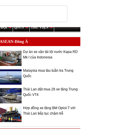
 ĐỘI
QSVN
THƯ VIỆN
ASEAN-Đông Á
Dự án xe vận tải lội nước Kapa RD
Mk I của Indonesia
Malaysia mua tàu tuần tra Trung
Quốc
Thái Lan đặt mua 28 xe tăng Trung
Quốc VT4
Hợp đồng xe tăng BM Oplot-T với
Thái Lan tiếp tục chậm trễ