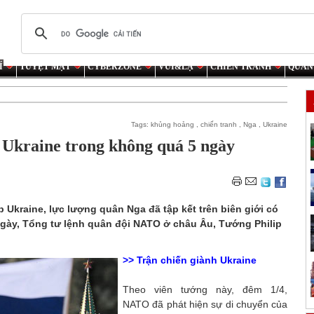
Í
TUYỆT MẬT
CYBERZONE
VUI&LẠ
CHIẾN TRANH
QUÂN
Tags:
khủng hoảng
,
chiến tranh
,
Nga
,
Ukraine
Ukraine trong không quá 5 ngày
 Ukraine, lực lượng quân Nga đã tập kết trên biên giới có
ngày, Tổng tư lệnh quân đội NATO ở châu Âu, Tướng Philip
>>
Trận chiến giành Ukraine
Theo viên tướng này, đêm 1/4,
NATO đã phát hiện sự di chuyển của