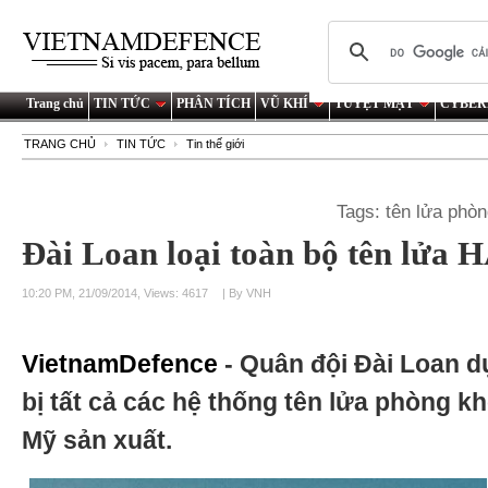
Trang chủ
TIN TỨC
PHÂN TÍCH
VŨ KHÍ
TUYỆT MẬT
CYBER
TRANG CHỦ
TIN TỨC
Tin thế giới
Tags:
tên lửa phò
Đài Loan loại toàn bộ tên lửa
10:20 PM, 21/09/2014, Views: 4617
| By VNH
VietnamDefence
- Quân đội Đài Loan dự
bị tất cả các hệ thống tên lửa phòng
Mỹ sản xuất.